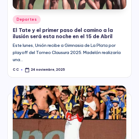
Posted
Deportes
in
El Tate y el primer paso del camino a la
ilusión será esta noche en el 15 de Abril
Este lunes, Unión recibe a Gimnasia de La Plata por
playoff del Torneo Clausura 2025. Madelón realizaría
una…
C C
24 noviembre, 2025
Posted
by