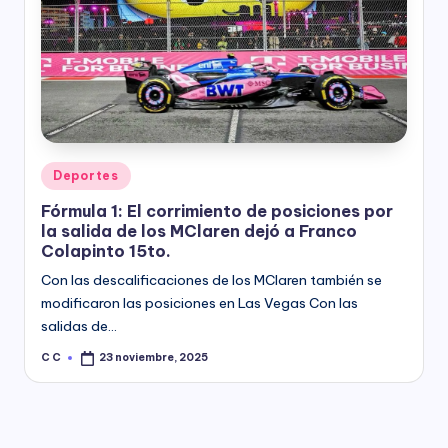
Posted
Deportes
in
Fórmula 1: El corrimiento de posiciones por
la salida de los MClaren dejó a Franco
Colapinto 15to.
Con las descalificaciones de los MClaren también se
modificaron las posiciones en Las Vegas Con las
salidas de…
C C
23 noviembre, 2025
Posted
by