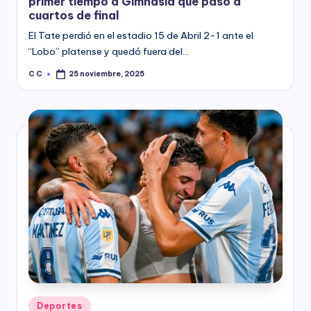
primer tiempo a Gimnasia que pasó a
cuartos de final
El Tate perdió en el estadio 15 de Abril 2-1 ante el
“Lobo” platense y quedó fuera del…
C C
25 noviembre, 2025
Posted
by
Posted
Deportes