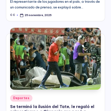
El representante de los jugadores en el país, a través de
un comunicado de prensa, se explayó sobre…
C C
25 noviembre, 2025
Posted
by
Posted
Deportes
in
Se terminó la ilusión del Tate, le regaló el