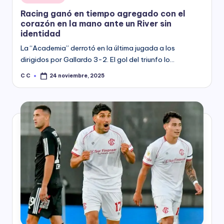
in
Racing ganó en tiempo agregado con el
corazón en la mano ante un River sin
identidad
La “Academia” derrotó en la última jugada a los
dirigidos por Gallardo 3-2. El gol del triunfo lo…
C C
24 noviembre, 2025
Posted
by