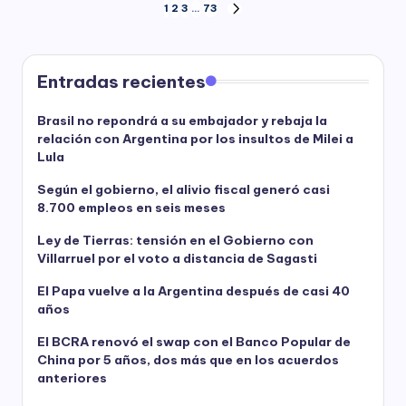
Paginación
1
2
3
…
73
NEXT
PAGE
de
entradas
Entradas recientes
Brasil no repondrá a su embajador y rebaja la
relación con Argentina por los insultos de Milei a
Lula
Según el gobierno, el alivio fiscal generó casi
8.700 empleos en seis meses
Ley de Tierras: tensión en el Gobierno con
Villarruel por el voto a distancia de Sagasti
El Papa vuelve a la Argentina después de casi 40
años
El BCRA renovó el swap con el Banco Popular de
China por 5 años, dos más que en los acuerdos
anteriores