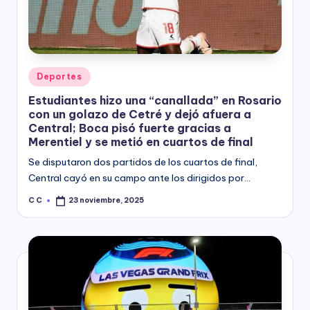
Posted
Deportes
in
Estudiantes hizo una “canallada” en Rosario
con un golazo de Cetré y dejó afuera a
Central; Boca pisó fuerte gracias a
Merentiel y se metió en cuartos de final
Se disputaron dos partidos de los cuartos de final,
Central cayó en su campo ante los dirigidos por…
C C
23 noviembre, 2025
Posted
by