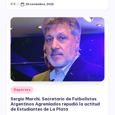
C C
26 noviembre, 2025
Posted
by
Posted
Deportes
in
Sergio Marchi, Secretario de Futbolistas
Argentinos Agremiados repudió la actitud
de Estudiantes de La Plata