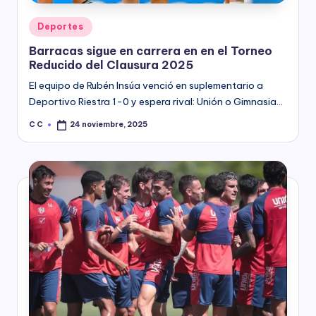
Posted
Deportes
in
Barracas sigue en carrera en en el Torneo
Reducido del Clausura 2025
El equipo de Rubén Insúa venció en suplementario a
Deportivo Riestra 1-0 y espera rival: Unión o Gimnasia…
C C
24 noviembre, 2025
Posted
by