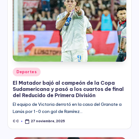
y
Posted
Deportes
in
El Matador bajó al campeón de la Copa
Sudamericana y pasó a los cuartos de final
del Reducido de Primera División
El equipo de Victoria derrotó en la casa del Granate a
Lanús por 1-0 con gol de Ramírez…
C C
27 noviembre, 2025
Posted
by