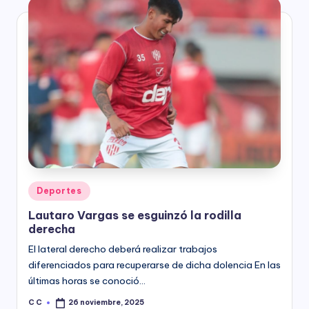
Posted
Deportes
in
Lautaro Vargas se esguinzó la rodilla
derecha
El lateral derecho deberá realizar trabajos
diferenciados para recuperarse de dicha dolencia En las
últimas horas se conoció…
C C
26 noviembre, 2025
Posted