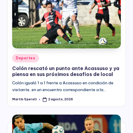
Posted
Deportes
in
Colón rescató un punto ante Acassuso y ya
piensa en sus próximos desafíos de local
Colón igualó 1 a 1 frente a Acassuso en condición de
visitante, en un encuentro correspondiente a la…
Martín Sperati
2 agosto, 2026
Posted
by