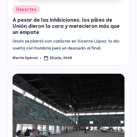
Posted
Deportes
in
A pesar de las inhibiciones, los pibes de
Unión dieron la cara y merecieron más que
un empate
Unión se plantó con carácter en Vicente López, lo dio
vuelta con hombría pero un descuido al final…
Martín Sperati
25 julio, 2026
Posted
by