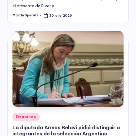
el presente de River y…
Martín Sperati
30 julio, 2026
Posted
by
Posted
Deportes
in
La diputada Armas Belavi pidió distinguir a
integrantes de la selección Argentina