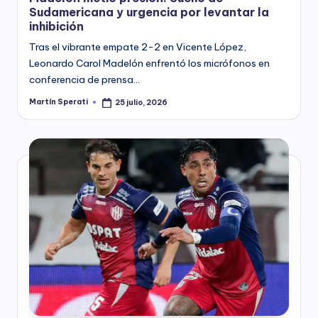
Sudamericana y urgencia por levantar la
inhibición
Tras el vibrante empate 2-2 en Vicente López,
Leonardo Carol Madelón enfrentó los micrófonos en
conferencia de prensa…
Martín Sperati
25 julio, 2026
Posted
by