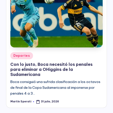
Posted
Deportes
in
Con lo justo, Boca necesitó los penales
para eliminar a OHiggins de la
Sudamericana
Boca consiguió una sufrida clasificación a los octavos
de final de la Copa Sudamericana al imponerse por
penales 4 a 3…
Martín Sperati
31 julio, 2026
Posted
by