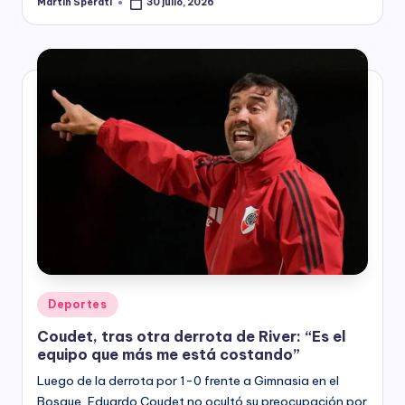
Martín Sperati
30 julio, 2026
Posted
by
Posted
Deportes
in
Coudet, tras otra derrota de River: “Es el
equipo que más me está costando”
Luego de la derrota por 1-0 frente a Gimnasia en el
Bosque, Eduardo Coudet no ocultó su preocupación por