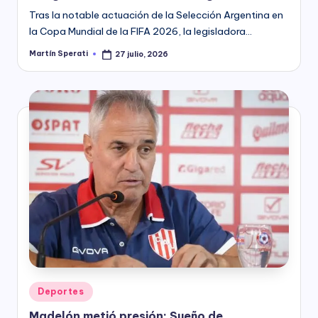
Tras la notable actuación de la Selección Argentina en
la Copa Mundial de la FIFA 2026, la legisladora…
Martín Sperati
27 julio, 2026
Posted
by
Posted
Deportes
in
Madelón metió presión: Sueño de