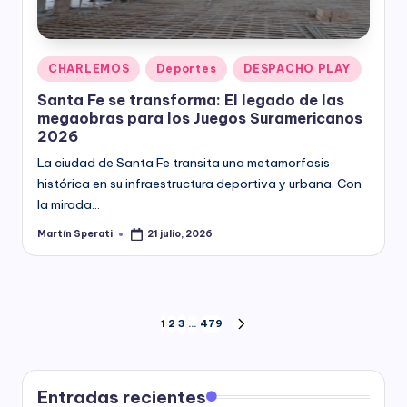
Posted
CHARLEMOS
Deportes
DESPACHO PLAY
in
Santa Fe se transforma: El legado de las
megaobras para los Juegos Suramericanos
2026
La ciudad de Santa Fe transita una metamorfosis
histórica en su infraestructura deportiva y urbana. Con
la mirada…
Martín Sperati
21 julio, 2026
Posted
by
Paginación
1
2
3
…
479
NEXT
PAGE
de
entradas
Entradas recientes