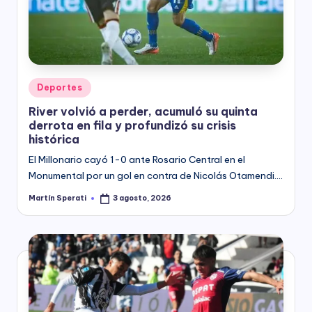
y
Posted
Deportes
in
River volvió a perder, acumuló su quinta
derrota en fila y profundizó su crisis
histórica
El Millonario cayó 1-0 ante Rosario Central en el
Monumental por un gol en contra de Nicolás Otamendi.…
Martín Sperati
3 agosto, 2026
Posted
by