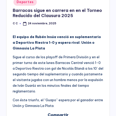
Posted
Deportes
y
in
Barracas sigue en carrera en en el Torneo
Reducido del Clausura 2025
C C
24 noviembre, 2025
Posted
by
El equipo de Rubén Insúa venció en suplementario
a Deportivo Riestra 1-0 y espera rival: Unión o
Gimnasia La Plata
Sigue el curso de los playoff de Primera División y en el
primer turno de este lunes Barracas Central venció 1-0
a Deportivo Riestra con gol de Nicolás Blandi a los 10’ del
segundo tiempo del suplementario y cuando justamente
el visitante jugaba con un hombre menos por la expulsión
de Iván Guaráz en los minutos finales del tiempo
reglamentario.
Con éste triunfo, el “Guapo” espera por el ganador entre
Unión y Gimnasia La Plata.
Compartir