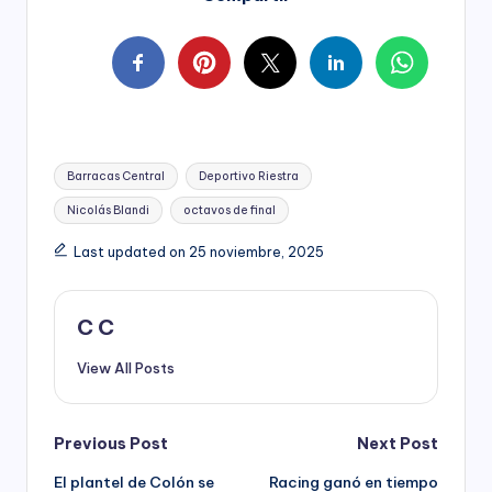
Tags:
Barracas Central
Deportivo Riestra
Nicolás Blandi
octavos de final
Last updated on 25 noviembre, 2025
C C
View All Posts
Post
Previous Post
Next Post
El plantel de Colón se
Racing ganó en tiempo