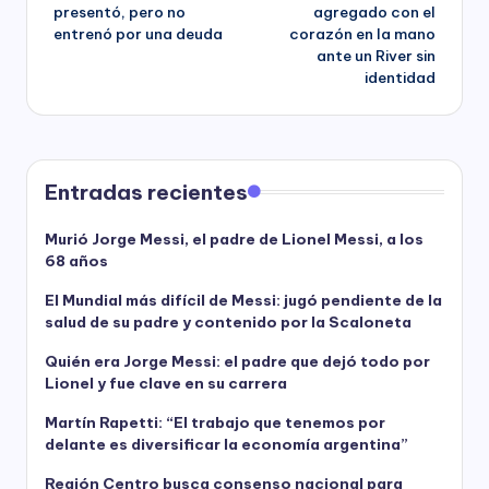
navigation
presentó, pero no
agregado con el
entrenó por una deuda
corazón en la mano
ante un River sin
identidad
Entradas recientes
Murió Jorge Messi, el padre de Lionel Messi, a los
68 años
El Mundial más difícil de Messi: jugó pendiente de la
salud de su padre y contenido por la Scaloneta
Quién era Jorge Messi: el padre que dejó todo por
Lionel y fue clave en su carrera
Martín Rapetti: “El trabajo que tenemos por
delante es diversificar la economía argentina”
Región Centro busca consenso nacional para