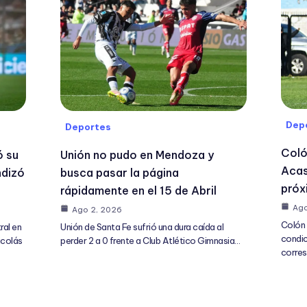
Dep
Deportes
Coló
Unión no pudo en Mendoza y
ó su
Acas
busca pasar la página
ndizó
próx
rápidamente en el 15 de Abril
Ago
Ago 2, 2026
Colón 
Unión de Santa Fe sufrió una dura caída al
ral en
condic
perder 2 a 0 frente a Club Atlético Gimnasia…
icolás
corres