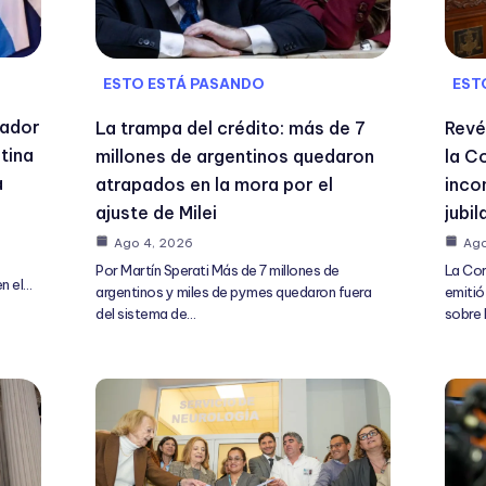
ESTO ESTÁ PASANDO
EST
jador
La trampa del crédito: más de 7
Revé
ntina
millones de argentinos quedaron
la C
a
atrapados en la mora por el
incon
ajuste de Milei
jubi
Ago 4, 2026
Ago
Por Martín Sperati Más de 7 millones de
La Cor
en el…
argentinos y miles de pymes quedaron fuera
emitió
del sistema de…
sobre 