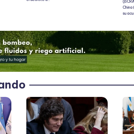
(BCRA)
China 
su ac
ando