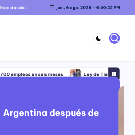
Espectáculos
jue., 6 ago. 2026
-
6:50:24 PM
s meses
Ley de Tierras: tensión en el Gobierno con V
s meses
Ley de Tierras: tensión en el Gobierno con V
la Argentina después de