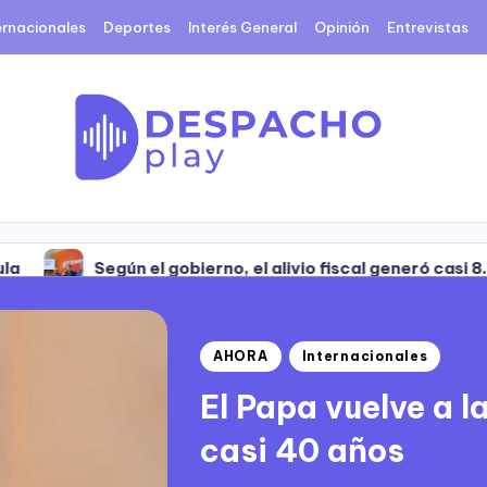
ernacionales
Deportes
Interés General
Opinión
Entrevistas
gobierno, el alivio fiscal generó casi 8.700 empleos en sei
gobierno, el alivio fiscal generó casi 8.700 empleos en sei
AHORA
Internacionales
El Papa vuelve a 
casi 40 años