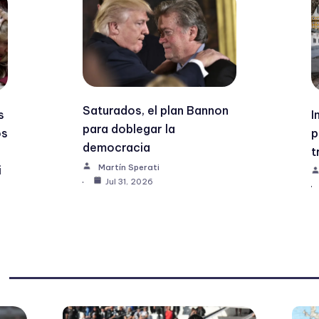
Saturados, el plan Bannon
s
I
para doblegar la
os
p
democracia
t
Martín Sperati
i
Jul 31, 2026
s