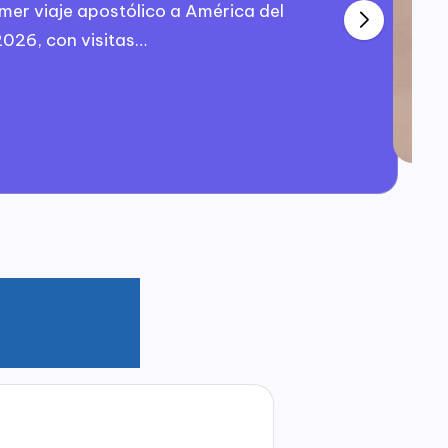
imer viaje apostólico a América del
2026, con visitas…