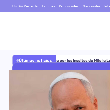
Un Día Perfecto
Locales
Provinciales
Nacionales
Int
Últimas noticias
rgentina por los insultos de Milei a Lula
Según el 
rgentina por los insultos de Milei a Lula
Según el 