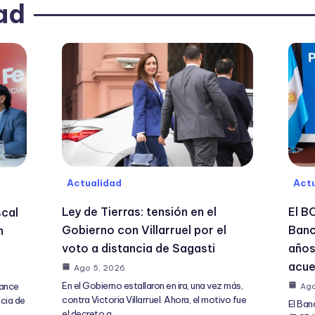
ad
Actualidad
Actu
Ley de Tierras: tensión en el
El B
scal
Gobierno con Villarruel por el
Banc
n
voto a distancia de Sagasti
años
acue
Ago 5, 2026
En el Gobierno estallaron en ira, una vez más,
lance
Ago
contra Victoria Villarruel. Ahora, el motivo fue
ncia de
El Ban
el decreto a…