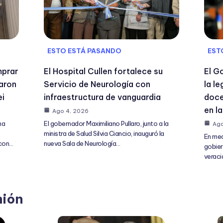
ESTO ESTÁ PASANDO
EST
mprar
El Hospital Cullen fortalece su
El G
zaron
Servicio de Neurología con
la l
ei
infraestructura de vanguardia
doce
en la
Ago 4, 2026
na
El gobernador Maximiliano Pullaro, junto a la
Ago
ministra de Salud Silvia Ciancio, inauguró la
En med
 con…
nueva Sala de Neurología…
gobier
verac
nión