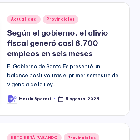
h
o
Posted
Actualidad
Provinciales
P
in
Según el gobierno, el alivio
l
fiscal generó casi 8.700
a
empleos en seis meses
y
El Gobierno de Santa Fe presentó un
balance positivo tras el primer semestre de
vigencia de la Ley…
5 agosto, 2026
Martín Sperati
Posted
by
Posted
ESTO ESTÁ PASANDO
Provinciales