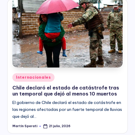
Posted
Internacionales
in
Chile declaró el estado de catástrofe tras
un temporal que dejó al menos 10 muertos
El gobierno de Chile declaró el estado de catástrofe en
las regiones afectadas por un fuerte temporal de lluvias
que dejó al…
Martín Sperati
21 julio, 2026
Posted
by