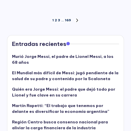
Paginación
1
2
3
…
169
NEXT
PAGE
de
entradas
Entradas recientes
Murió Jorge Messi, el padre de Lionel Messi, a los
68 años
El Mundial más difícil de Messi: jugó pendiente de la
salud de su padre y contenido por la Scaloneta
Quién era Jorge Messi: el padre que dejó todo por
Lionel y fue clave en su carrera
Martín Rapetti: “El trabajo que tenemos por
delante es diversificar la economía argentina”
Región Centro busca consenso nacional para
aliviar la carga financiera de la industria