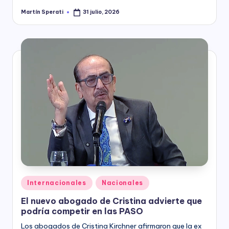
Martín Sperati
31 julio, 2026
Posted
by
Posted
Internacionales
Nacionales
in
El nuevo abogado de Cristina advierte que
podría competir en las PASO
Los abogados de Cristina Kirchner afirmaron que la ex