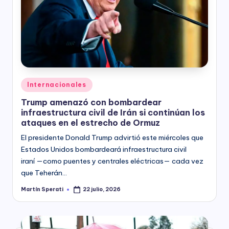
Posted
Internacionales
in
Trump amenazó con bombardear
infraestructura civil de Irán si continúan los
ataques en el estrecho de Ormuz
El presidente Donald Trump advirtió este miércoles que
Estados Unidos bombardeará infraestructura civil
iraní —como puentes y centrales eléctricas— cada vez
que Teherán…
Martín Sperati
22 julio, 2026
Posted
by