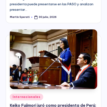
presidenta puede presentarse en las PASO y analizan
presentar…
Martín Sperati
30 julio, 2026
Posted
by
Posted
Internacionales
in
Keiko Fujimori juró como presidenta de Perú: