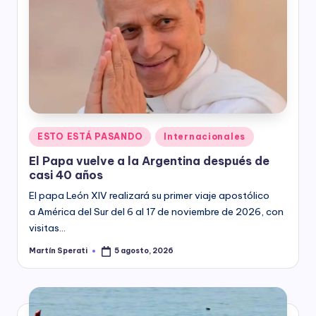
Posted
ESTO ESTÁ PASANDO
Internacionales
in
El Papa vuelve a la Argentina después de
casi 40 años
El papa León XIV realizará su primer viaje apostólico
a América del Sur del 6 al 17 de noviembre de 2026, con
visitas…
Martín Sperati
5 agosto, 2026
Posted
by