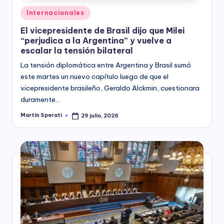
Posted
Internacionales
in
El vicepresidente de Brasil dijo que Milei
“perjudica a la Argentina” y vuelve a
escalar la tensión bilateral
La tensión diplomática entre Argentina y Brasil sumó
este martes un nuevo capítulo luego de que el
vicepresidente brasileño, Geraldo Alckmin, cuestionara
duramente…
Martín Sperati
29 julio, 2026
Posted
by