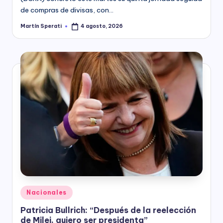
de compras de divisas, con…
Martín Sperati
4 agosto, 2026
Posted
by
Posted
Nacionales
in
Patricia Bullrich: “Después de la reelección
de Milei, quiero ser presidenta”