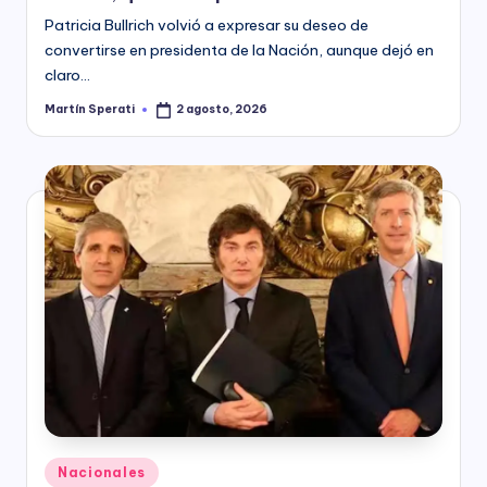
Patricia Bullrich volvió a expresar su deseo de
convertirse en presidenta de la Nación, aunque dejó en
claro…
Martín Sperati
2 agosto, 2026
Posted
by
Posted
Nacionales