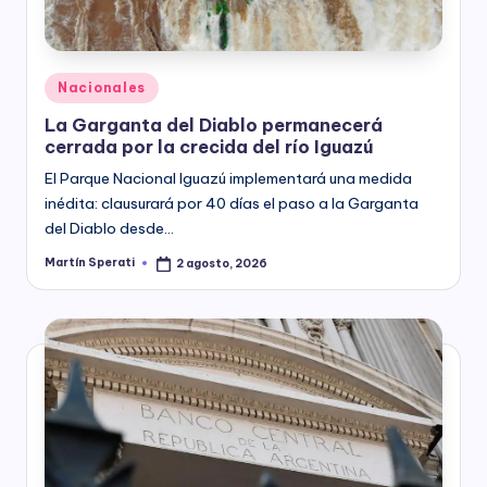
Posted
Nacionales
in
La Garganta del Diablo permanecerá
cerrada por la crecida del río Iguazú
El Parque Nacional Iguazú implementará una medida
inédita: clausurará por 40 días el paso a la Garganta
del Diablo desde…
Martín Sperati
2 agosto, 2026
Posted
by