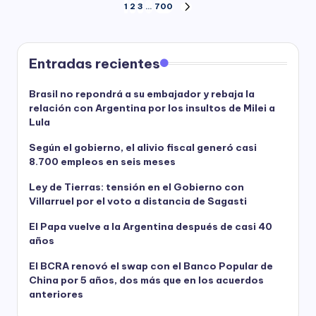
Paginación
1
2
3
…
700
NEXT
PAGE
de
entradas
Entradas recientes
Brasil no repondrá a su embajador y rebaja la
relación con Argentina por los insultos de Milei a
Lula
Según el gobierno, el alivio fiscal generó casi
8.700 empleos en seis meses
Ley de Tierras: tensión en el Gobierno con
Villarruel por el voto a distancia de Sagasti
El Papa vuelve a la Argentina después de casi 40
años
El BCRA renovó el swap con el Banco Popular de
China por 5 años, dos más que en los acuerdos
anteriores