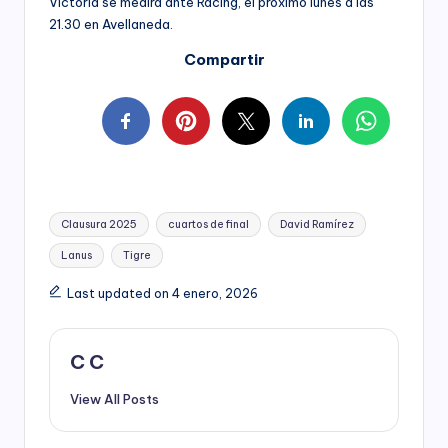
Victoria se medirá ante Racing, el próximo lunes a las
21.30 en Avellaneda.
Compartir
Tags:
Clausura 2025
cuartos de final
David Ramírez
Lanus
Tigre
Last updated on 4 enero, 2026
C C
View All Posts