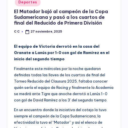
Posted
Deportes
y
in
El Matador bajó al campeón de la Copa
Sudamericana y pasó a los cuartos de
final del Reducido de Primera División
C C
27 noviembre, 2025
Posted
by
El equipo de Victoria derrotó en la casa del
Granate a Lanús por 1-0 con gol de Ramírez en el
inicio del segundo tiempo
Finalmente este miércoles por la noche quedaron
definidas todas las llaves de los cuartos de final del
Torneo Reducido del Clausura 2025, faltaba conocer
quién sería el equipo de Racing y finalmente la Academia
se medirá ante Tigre que anoche derrotó a Lanús 1-0
con gol de David Ramírez a los 3’ del segundo tiempo.
En un encuentro donde la iniciativa del cotejo la tuvo
siempre el campeón de la Copa Sudamericana, la
efectividad la tuvo el “Matador” y así el elenco de