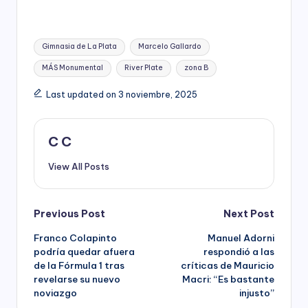
Tags:
Gimnasia de La Plata
Marcelo Gallardo
MÁS Monumental
River Plate
zona B
Last updated on 3 noviembre, 2025
C C
View All Posts
Post
Previous Post
Next Post
Franco Colapinto
Manuel Adorni
navigation
podría quedar afuera
respondió a las
de la Fórmula 1 tras
críticas de Mauricio
revelarse su nuevo
Macri: “Es bastante
noviazgo
injusto”