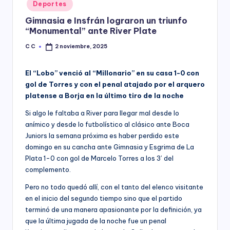
Posted
Deportes
y
in
Gimnasia e Insfrán lograron un triunfo
“Monumental” ante River Plate
C C
2 noviembre, 2025
Posted
by
El “Lobo” venció al “Millonario”
en su casa 1-0 con
gol de Torres y con el penal atajado por el arquero
platense a Borja en la último tiro de la noche
Si algo le faltaba a River para llegar mal desde lo
anímico y desde lo futbolístico al clásico ante Boca
Juniors la semana próxima es haber perdido este
domingo en su cancha ante Gimnasia y Esgrima de La
Plata 1-0 con gol de Marcelo Torres a los 3’ del
complemento.
Pero no todo quedó allí, con el tanto del elenco visitante
en el inicio del segundo tiempo sino que el partido
terminó de una manera apasionante por la definición, ya
que la última jugada de la noche fue un penal