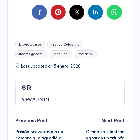
Tags:
Espectáculos
Franco Colapinto
interés general
Meri Deal
romance
Last updated on 5 enero, 2026
S R
View All Posts
Post
Previous Post
Next Post
Prisión preventiva a un
Gimnasia e Insfrán
navigation
hombre que agredió a
lograron un triunfo