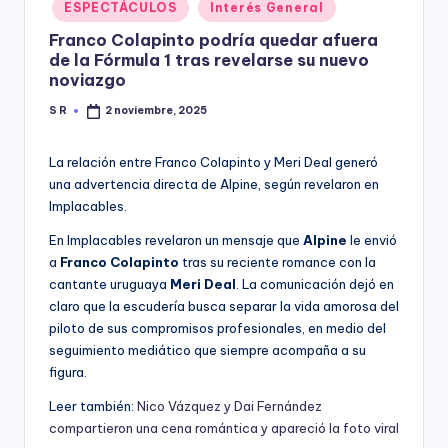
Posted
ESPECTÁCULOS
Interés General
y
in
Franco Colapinto podría quedar afuera
de la Fórmula 1 tras revelarse su nuevo
noviazgo
S R
2 noviembre, 2025
Posted
by
La relación entre Franco Colapinto y Meri Deal generó
una advertencia directa de Alpine, según revelaron en
Implacables.
En Implacables revelaron un mensaje que
Alpine
le envió
a
Franco Colapinto
tras su reciente romance con la
cantante uruguaya
Meri Deal
. La comunicación dejó en
claro que la escudería busca separar la vida amorosa del
piloto de sus compromisos profesionales, en medio del
seguimiento mediático que siempre acompaña a su
figura.
Leer también:
Nico Vázquez y Dai Fernández
compartieron una cena romántica y apareció la foto viral