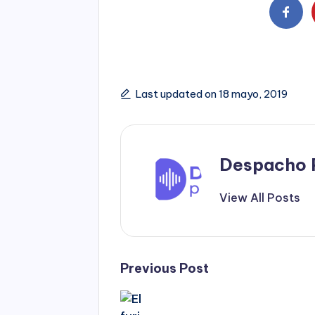
Last updated on 18 mayo, 2019
Despacho 
View All Posts
Post
Previous Post
navigation