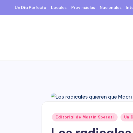
Un Día Perfecto
Locales
Provinciales
Nacionales
Int
Skip
to
content
Posted
Editorial de Martín Sperati
Un 
in
Los radicales