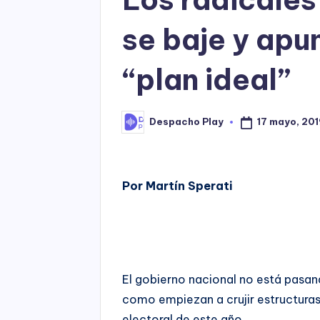
se baje y apu
“plan ideal”
17 mayo, 201
Despacho Play
Posted
by
Por Martín Sperati
El gobierno nacional no está pas
como empiezan a crujir estructuras
electoral de este año.