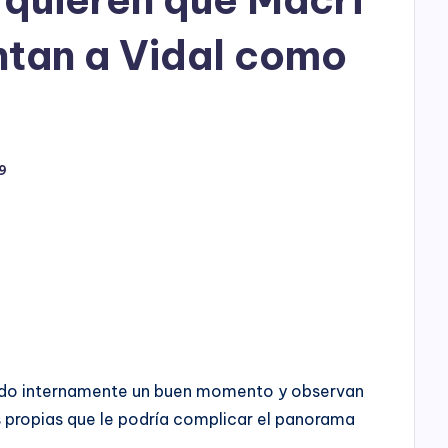
h
o
ntan a Vidal como
P
l
a
9
y
ando internamente un buen momento y observan
 propias que le podría complicar el panorama