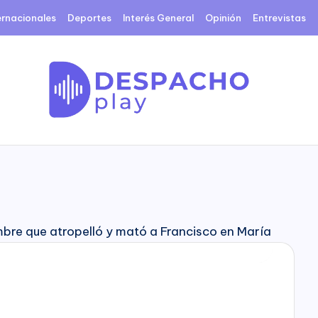
ernacionales
Deportes
Interés General
Opinión
Entrevistas
D
e
s
p
a
c