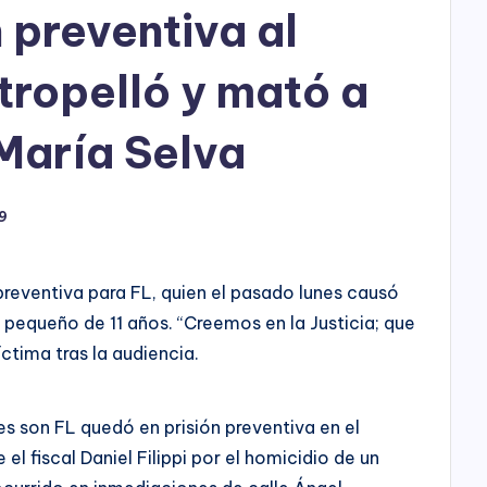
h
 preventiva al
o
ropelló y mató a
P
l
María Selva
a
9
y
n preventiva para FL, quien el pasado lunes causó
l pequeño de 11 años. “Creemos en la Justicia; que
íctima tras la audiencia.
s son FL quedó en prisión preventiva en el
el fiscal Daniel Filippi por el homicidio de un