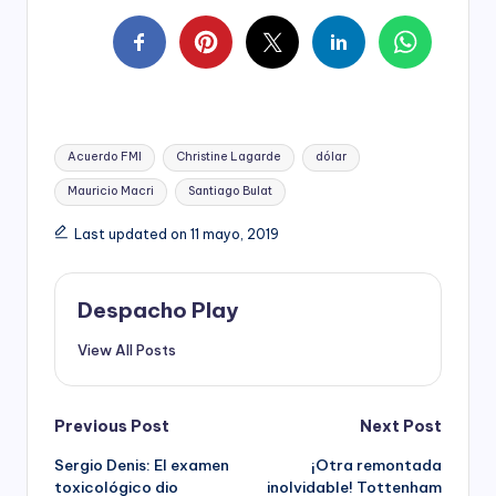
Tags:
Acuerdo FMI
Christine Lagarde
dólar
Mauricio Macri
Santiago Bulat
Last updated on 11 mayo, 2019
Despacho Play
View All Posts
Post
Previous Post
Next Post
Sergio Denis: El examen
¡Otra remontada
navigation
toxicológico dio
inolvidable! Tottenham