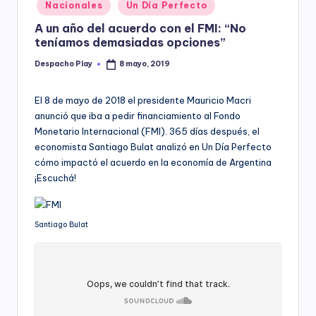
Posted
Nacionales
Un Día Perfecto
y
in
A un año del acuerdo con el FMI: “No
teníamos demasiadas opciones”
Despacho Play
8 mayo, 2019
Posted
by
El 8 de mayo de 2018 el presidente Mauricio Macri
anunció que iba a pedir financiamiento al Fondo
Monetario Internacional (FMI). 365 días después, el
economista Santiago Bulat analizó en Un Día Perfecto
cómo impactó el acuerdo en la economía de Argentina
¡Escuchá!
Santiago Bulat