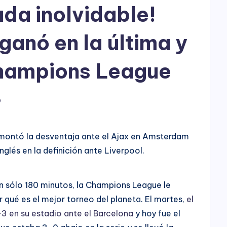
h
da inolvidable!
o
ganó en la última y
P
l
Champions League
a
9
y
emontó la desventaja ante el Ajax en Amsterdam
inglés en la definición ante Liverpool.
n sólo 180 minutos, la Champions League le
qué es el mejor torneo del planeta. El martes,
el
-3 en su estadio ante el Barcelona
y hoy fue el