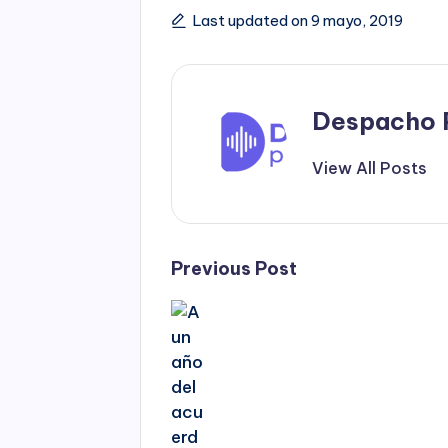
Tags:
Last updated on 9 mayo, 2019
Despacho 
View All Posts
Post
Previous Post
navigation