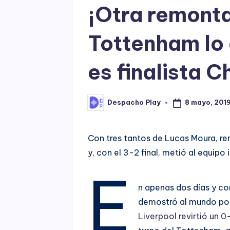
¡Otra remonta
Tottenham lo 
es finalista 
8 mayo, 201
Despacho Play
Posted
by
Con tres tantos de Lucas Moura, r
y, con el 3-2 final, metió al equipo 
E
n apenas dos días y co
demostró al mundo por 
Liverpool revirtió un 0