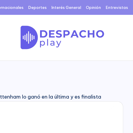
ernacionales
Deportes
Interés General
Opinión
Entrevistas
D
e
s
p
a
c