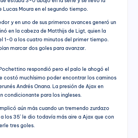
e estaba 3-0 abajo en la serie y se llevó la
 de Lucas Moura en el segundo tiempo.
or y en uno de sus primeros avances generó un
nó en la cabeza de Matthijs de Ligt, quien la
l 1-0 a los cuatro minutos del primer tiempo.
ebían marcar dos goles para avanzar.
o Pochettino respondió pero el palo le ahogó el
le costó muchísimo poder encontrar los caminos
erunés Andrés Onana. La presión de Ajax en
n condicionante para los ingleses.
omplicó aún más cuando un tremendo zurdazo
 los 35´ le dio todavía más aire a Ajax que con
rle tres goles.