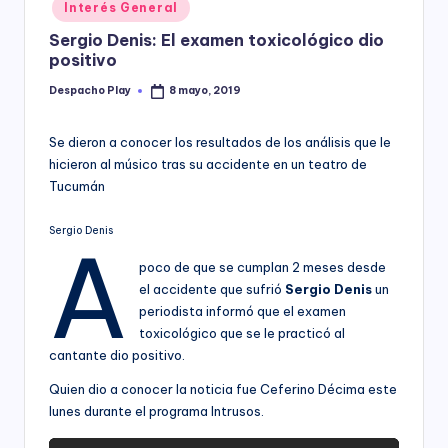
Posted
Interés General
y
in
Sergio Denis: El examen toxicológico dio
positivo
Despacho Play
8 mayo, 2019
Posted
by
Se dieron a conocer los resultados de los análisis que le
hicieron al músico tras su accidente en un teatro de
Tucumán
Sergio Denis
A
poco de que se cumplan 2 meses desde
el accidente que sufrió
Sergio Denis
un
periodista informó que el examen
toxicológico que se le practicó al
cantante dio positivo.
Quien dio a conocer la noticia fue Ceferino Décima este
lunes durante el programa Intrusos.