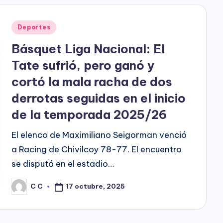
h
o
Posted
Deportes
P
in
Básquet Liga Nacional: El
l
Tate sufrió, pero ganó y
cortó la mala racha de dos
a
derrotas seguidas en el inicio
y
de la temporada 2025/26
El elenco de Maximiliano Seigorman venció
a Racing de Chivilcoy 78-77. El encuentro
se disputó en el estadio…
17 octubre, 2025
C C
Posted
by