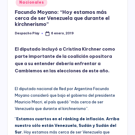
Posted
Nacionales
y
in
Facundo Moyano: “Hoy estamos más
cerca de ser Venezuela que durante el
kirchnerismo”
Despacho Play
6 enero, 2019
Posted
by
El diputado incluyó a Cristina Kirchner
como
parte importante de la coalición opositora
que a su entender debería enfrentar a
Cambiemos en las elecciones de este año.
El diputado nacional de Red por Argentina Facundo
Moyano consideró que bajo el gobierno del presidente
Mauricio Macri, el país quedó “más cerca de ser
Venezuela que durante el kirchnerismo”.
“
Estamos cuartos en el ránking de inflación. Arriba
nuestro sólo están Venezuela, Sudán y Sudán del
Sur.
Hoy estamos más cerca de ser Venezuela que