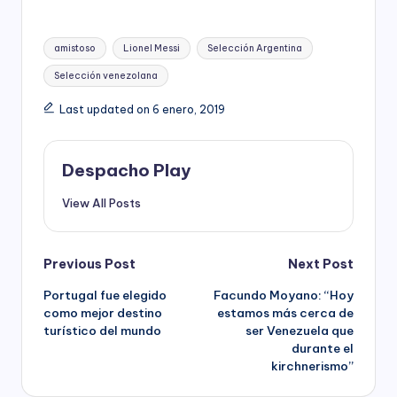
Tags:
amistoso
Lionel Messi
Selección Argentina
Selección venezolana
Last updated on 6 enero, 2019
Despacho Play
View All Posts
Post
Previous Post
Next Post
Portugal fue elegido
Facundo Moyano: “Hoy
navigation
como mejor destino
estamos más cerca de
turístico del mundo
ser Venezuela que
durante el
kirchnerismo”