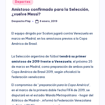
Posted
Deportes
y
in
Amistoso confirmado para la Selección,
¿vuelve Messi?
Despacho Play
6 enero, 2019
Posted
by
El equipo dirigido por Scaloni jugará contra Venezuela en
marzo en Madrid, en los amistosos previos a la Copa
América de Brasil.
La Selección argentina de fútbol
tendrá su primer
amistoso de 2019 frente a Venezuela
, el próximo 25
de marzo en Madrid, como preparación de ambos para la
Copa América de Brasil 2019, según oficializó la
federación venelozana.
El compromiso de “
preparación para la Copa América
“,
en el marco de la primera doble fecha FIFA de 2019, se
disputará en el estadio Wanda Metropolitano -hogar del
Atlético de Madrid-, informó la Federación Venezolana