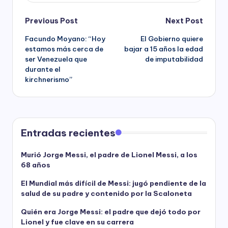
Post
Previous Post
Next Post
Facundo Moyano: “Hoy
El Gobierno quiere
navigation
estamos más cerca de
bajar a 15 años la edad
ser Venezuela que
de imputabilidad
durante el
kirchnerismo”
Entradas recientes
Murió Jorge Messi, el padre de Lionel Messi, a los
68 años
El Mundial más difícil de Messi: jugó pendiente de la
salud de su padre y contenido por la Scaloneta
Quién era Jorge Messi: el padre que dejó todo por
Lionel y fue clave en su carrera