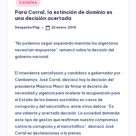
Posted
Locales
y
in
Para Corral, la extinción de dominio es
una decisión acertada
Despacho Play
22 enero, 2019
Posted
by
“No podemos seguir esperando mientras los argentinos
necesitan respuestas”, remarcó sobre la decisión del
gobierno nacional.
El intendente santafesino y candidato a gobernador por
Cambiemos, José Corral, destacó hoy la decisión del
presidente Mauricio Macri de firmar el decreto de
necesidad y urgencia para acelerar la recuperación para
el Estado de los bienes sustraídos en casos de
corrupción y del narcotráfico, entre otros delitos. “Es
una valiente y acertada decisión. La sociedad demanda
este tipo de gestos que reafirman nuestro compromiso
contra la corrupción y el narcotráfico”, destacó José
Corral en declaraciones a la prensa.