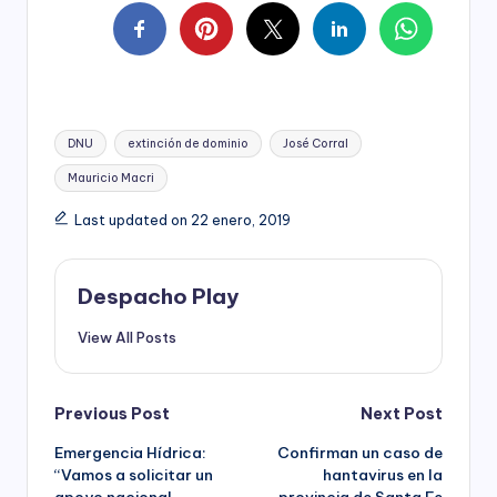
Tags:
DNU
extinción de dominio
José Corral
Mauricio Macri
Last updated on 22 enero, 2019
Despacho Play
View All Posts
Post
Previous Post
Next Post
Emergencia Hídrica:
Confirman un caso de
navigation
“Vamos a solicitar un
hantavirus en la
apoyo nacional
provincia de Santa Fe