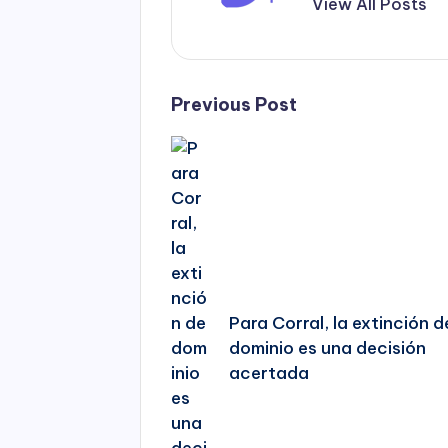
View All Posts
Post
Previous Post
navigation
Para Corral, la extinción d
dominio es una decisión
acertada