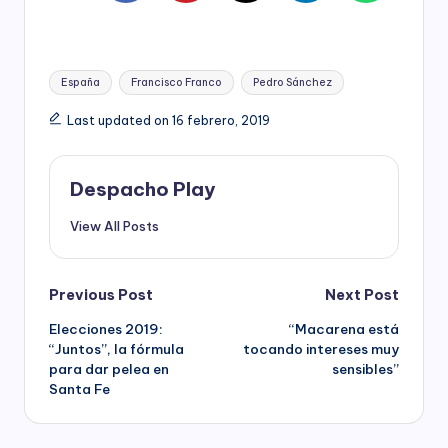
Tags:
España
Francisco Franco
Pedro Sánchez
Last updated on 16 febrero, 2019
Despacho Play
View All Posts
Post
Previous Post
Next Post
Elecciones 2019:
“Macarena está
navigation
“Juntos”, la fórmula
tocando intereses muy
para dar pelea en
sensibles”
Santa Fe