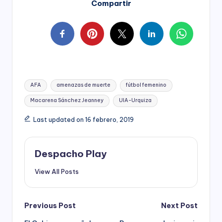
Compartir
Tags:
AFA
amenazas de muerte
fútbol femenino
Macarena Sánchez Jeanney
UIA-Urquiza
Last updated on 16 febrero, 2019
Despacho Play
View All Posts
Post
Previous Post
Next Post