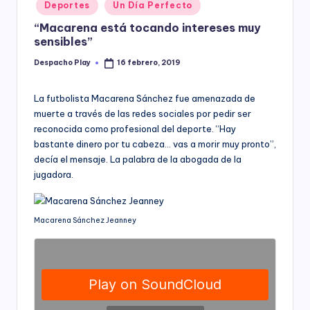
Posted
Deportes
Un Día Perfecto
y
in
“Macarena está tocando intereses muy
sensibles”
Despacho Play
16 febrero, 2019
Posted
by
La futbolista Macarena Sánchez fue amenazada de
muerte a través de las redes sociales por pedir ser
reconocida como profesional del deporte. “Hay
bastante dinero por tu cabeza… vas a morir muy pronto”,
decía el mensaje. La palabra de la abogada de la
jugadora.
Macarena Sánchez Jeanney