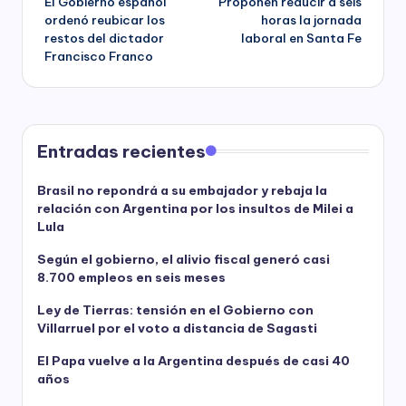
El Gobierno español
Proponen reducir a seis
navigation
ordenó reubicar los
horas la jornada
restos del dictador
laboral en Santa Fe
Francisco Franco
Entradas recientes
Brasil no repondrá a su embajador y rebaja la
relación con Argentina por los insultos de Milei a
Lula
Según el gobierno, el alivio fiscal generó casi
8.700 empleos en seis meses
Ley de Tierras: tensión en el Gobierno con
Villarruel por el voto a distancia de Sagasti
El Papa vuelve a la Argentina después de casi 40
años