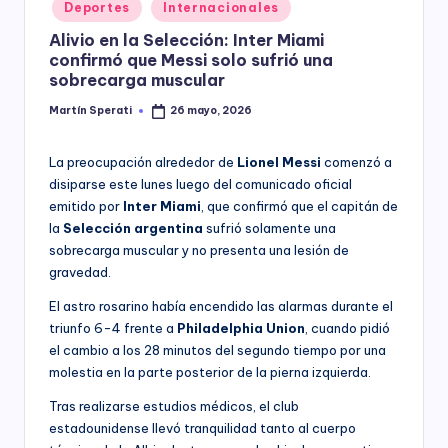
Posted
Deportes
Internacionales
y
in
Alivio en la Selección: Inter Miami
confirmó que Messi solo sufrió una
sobrecarga muscular
Martín Sperati
26 mayo, 2026
Posted
by
La preocupación alrededor de
Lionel Messi
comenzó a
disiparse este lunes luego del comunicado oficial
emitido por
Inter Miami
, que confirmó que el capitán de
la
Selección argentina
sufrió solamente una
sobrecarga muscular y no presenta una lesión de
gravedad.
El astro rosarino había encendido las alarmas durante el
triunfo 6-4 frente a
Philadelphia Union
, cuando pidió
el cambio a los 28 minutos del segundo tiempo por una
molestia en la parte posterior de la pierna izquierda.
Tras realizarse estudios médicos, el club
estadounidense llevó tranquilidad tanto al cuerpo