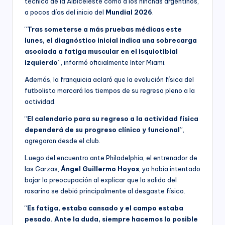
técnico de la Albiceleste como a los hinchas argentinos,
a pocos días del inicio del
Mundial 2026
.
“
Tras someterse a más pruebas médicas este
lunes, el diagnóstico inicial indica una sobrecarga
asociada a fatiga muscular en el isquiotibial
izquierdo
”, informó oficialmente Inter Miami.
Además, la franquicia aclaró que la evolución física del
futbolista marcará los tiempos de su regreso pleno a la
actividad.
“
El calendario para su regreso a la actividad física
dependerá de su progreso clínico y funcional
”,
agregaron desde el club.
Luego del encuentro ante Philadelphia, el entrenador de
las Garzas,
Ángel Guillermo Hoyos
, ya había intentado
bajar la preocupación al explicar que la salida del
rosarino se debió principalmente al desgaste físico.
“
Es fatiga, estaba cansado y el campo estaba
pesado. Ante la duda, siempre hacemos lo posible