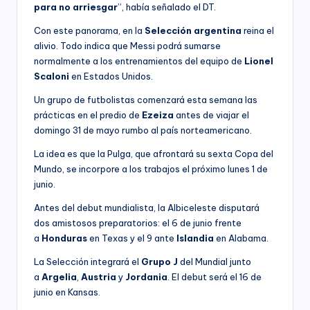
para no arriesgar
”, había señalado el DT.
Con este panorama, en la
Selección argentina
reina el
alivio. Todo indica que Messi podrá sumarse
normalmente a los entrenamientos del equipo de
Lionel
Scaloni
en Estados Unidos.
Un grupo de futbolistas comenzará esta semana las
prácticas en el predio de
Ezeiza
antes de viajar el
domingo 31 de mayo rumbo al país norteamericano.
La idea es que la Pulga, que afrontará su sexta Copa del
Mundo, se incorpore a los trabajos el próximo lunes 1 de
junio.
Antes del debut mundialista, la Albiceleste disputará
dos amistosos preparatorios: el 6 de junio frente
a
Honduras
en Texas y el 9 ante
Islandia
en Alabama.
La Selección integrará el
Grupo J
del Mundial junto
a
Argelia
,
Austria
y
Jordania
. El debut será el 16 de
junio en Kansas.