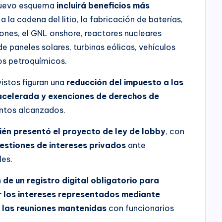
 nuevo esquema
incluirá
beneficios más
 la cadena del litio, la fabricación de baterías,
iones, el GNL onshore, reactores nucleares
 paneles solares, turbinas eólicas, vehículos
os petroquímicos.
vistos figuran una
reducción del impuesto a las
acelerada y exenciones de derechos de
ntos alcanzados.
bién presentó el proyecto de ley de lobby
, con
estiones de intereses privados
ante
les.
de un registro digital obligatorio para
r los intereses representados mediante
r las reuniones mantenidas
con funcionarios