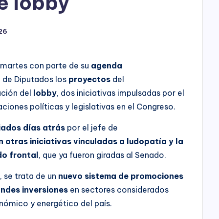
de lobby
26
martes con parte de su
agenda
a de Diputados los
proy
ectos
del
ación del
lobby
, dos iniciativas impulsadas por el
ciones políticas y legislativas en el Congreso.
iados días atrás
por el jefe de
n otras iniciativas vinculadas a ludopatía y la
do frontal
, que ya fueron giradas al Senado.
I
, se trata de un
nuevo sistema de promociones
ndes inversiones
en sectores considerados
onómico y energético del país.