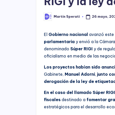
RIGI y la ley 
26 mayo, 20
Martín Sperati
Posted
by
El
Gobierno nacional
avanzó este 
parlamentaria
y envió a la Cámar
denominado
Súper RIGI
y de regul
oficialismo en medio de las negocia
Los proyectos habían sido anunc
Gabinete,
Manuel Adorni
,
junto co
derogación de la ley de etiqueta
En el caso del llamado Súper RIG
fiscales
destinado a
fomentar gra
estratégicos para el desarrollo ec