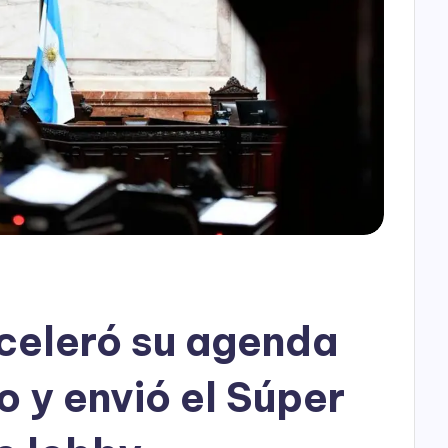
h
o
P
l
a
y
celeró su agenda
o y envió el Súper