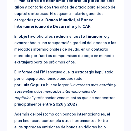
el
Ministerio de Economía tendría un plazo de seis
años
y contaría con tres años de gracia para el pago de
capital e intereses. El esquema incluiría garantías
otorgadas por el
Banco Mundial
, el
Banco
Interamericano de Desarrollo y
la
CAF
.
El
objetivo
oficial es
reducir
el
costo
financiero
y
avanzar hacia una recuperación gradual del acceso a los
mercados internacionales de deuda, en un contexto
marcado por fuertes compromisos de pago en moneda
extranjera para los próximos años.
El informe del
FMI
sostuvo que la estrategia impulsada
por el equipo económico encabezado
por
Luis
Caputo
busca lograr
“un acceso más estable y
sostenible a los mercados internacionales de
capitales”
y refinanciar vencimientos que se concentran
principalmente entre
2026
y
2027
.
Además del préstamo con bancos internacionales, el
plan financiero contempla otras herramientas. Entre
ellas aparecen emisiones de bonos en dólares bajo