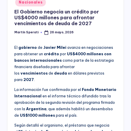
Posted
Nacionales
y
in
El Gobierno negocia un crédito por
US$4000 millones para afrontar
vencimientos de deuda de 2027
Martín Sperati
26 mayo, 2026
Posted
by
El
gobierno
de
Javier
Milei
avanza en negociaciones
para obtener un
crédito
por
US$4000 millones con
bancos internacionales
como parte de la estrategia
financiera diseñada para afrontar
los
vencimientos
de
deuda
en dólares previstos
para
2027
.
La información fue confirmada por el
Fondo Monetario
Internacional
en el informe técnico difundido tras la
aprobación de la segunda revisión del programa firmado
con la
Argentina
, que además habilitó un desembolso
de
US$1000 millones
para el país.
Según detalló el organismo, el préstamo que negocia