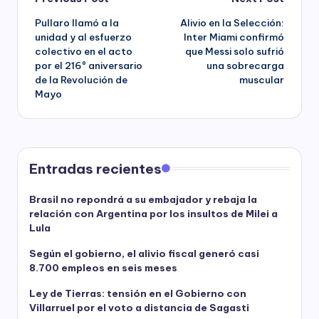
Post
Pullaro llamó a la
Alivio en la Selección:
navigation
unidad y al esfuerzo
Inter Miami confirmó
colectivo en el acto
que Messi solo sufrió
por el 216º aniversario
una sobrecarga
de la Revolución de
muscular
Mayo
Entradas recientes
Brasil no repondrá a su embajador y rebaja la
relación con Argentina por los insultos de Milei a
Lula
Según el gobierno, el alivio fiscal generó casi
8.700 empleos en seis meses
Ley de Tierras: tensión en el Gobierno con
Villarruel por el voto a distancia de Sagasti