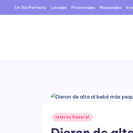
Un Día Perfecto
Locales
Provinciales
Nacionales
Int
Skip
to
content
Posted
Interés General
in
Dieron de alt