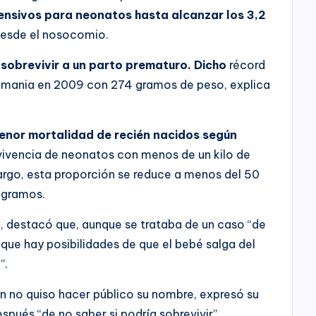
ensivos para neonatos hasta alcanzar los 3,2
desde el nosocomio.
 sobrevivir a un parto prematuro. Dicho
récord
emania en 2009 con 274 gramos de peso, explica
enor mortalidad de recién nacidos según
vivencia de neonatos con menos de un kilo de
argo, esta proporción se reduce a menos del 50
 gramos.
o, destacó que, aunque se trataba de un caso “de
que hay posibilidades de que el bebé salga del
”.
ien no quiso hacer público su nombre, expresó su
espués “de no saber si podría sobrevivir”.