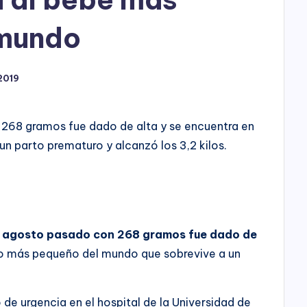
h
o
 mundo
P
2019
l
a
 268 gramos fue dado de alta y se encuentra en
y
un parto prematuro y alcanzó los 3,2 kilos.
n agosto pasado con 268 gramos fue dado de
iño más pequeño del mundo que sobrevive a un
de urgencia en el hospital de la Universidad de