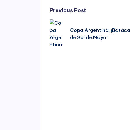
Post
Previous Post
navigation
Copa Argentina: ¡Batac
de Sol de Mayo!