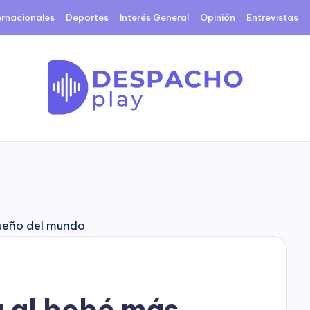
ernacionales
Deportes
Interés General
Opinión
Entrevistas
D
e
s
p
a
c
a al bebé más