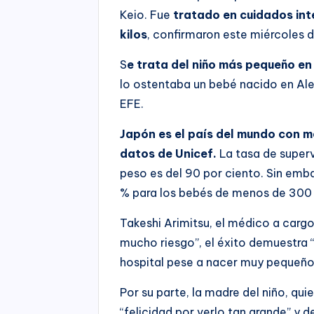
Keio. Fue
tratado en cuidados int
kilos
, confirmaron este miércoles 
S
e trata del niño más pequeño en
lo ostentaba un bebé nacido en Al
EFE.
Japón es el país del mundo con m
datos de Unicef.
La tasa de super
peso es del 90 por ciento. Sin emb
% para los bebés de menos de 300
Takeshi Arimitsu, el médico a carg
mucho riesgo”, el éxito demuestra “
hospital pese a nacer muy pequeño
Por su parte, la madre del niño, qu
“felicidad por verlo tan grande” y d