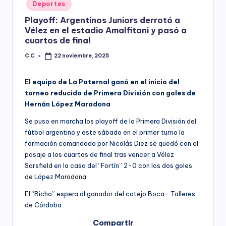
Posted
Deportes
y
in
Playoff: Argentinos Juniors derrotó a
Vélez en el estadio Amalfitani y pasó a
cuartos de final
C C
22 noviembre, 2025
Posted
by
El equipo de La Paternal ganó en el inicio del
torneo reducido de Primera División con goles de
Hernán López Maradona
Se puso en marcha los playoff de la Primera División del
fútbol argentino y este sábado en el primer turno la
formación comandada por Nicolás Diez se quedó con el
pasaje a los cuartos de final tras vencer a Vélez
Sarsfield en la casa del “Fortín” 2-0 con los dos goles
de López Maradona.
El “Bicho” espera al ganador del cotejo Boca- Talleres
de Córdoba.
Compartir