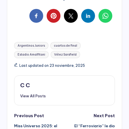
Tags:
Argentinos Juniors
cuartos de final
Estadio Amalfitani
Vélez Sarsfield
Last updated on 23 noviembre, 2025
C C
View All Posts
Post
Previous Post
Next Post
Miss Universo 2025: el
El “Ferroviario” le dio