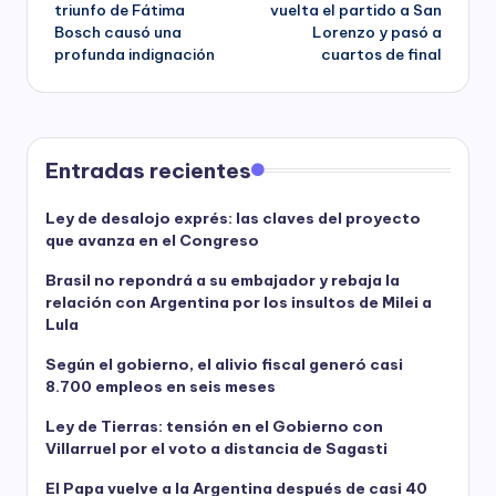
navigation
triunfo de Fátima
vuelta el partido a San
Bosch causó una
Lorenzo y pasó a
profunda indignación
cuartos de final
Entradas recientes
Ley de desalojo exprés: las claves del proyecto
que avanza en el Congreso
Brasil no repondrá a su embajador y rebaja la
relación con Argentina por los insultos de Milei a
Lula
Según el gobierno, el alivio fiscal generó casi
8.700 empleos en seis meses
Ley de Tierras: tensión en el Gobierno con
Villarruel por el voto a distancia de Sagasti
El Papa vuelve a la Argentina después de casi 40