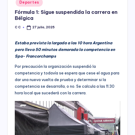
Posted
Deportes
y
in
Fórmula 1: Sigue suspendida la carrera en
Bélgica
C C
27 julio, 2025
Posted
by
Estaba prevista la largada a las 10 hora Argentina
pero lleva 50 minutos demorada la competencia en
Spa- Francorchamps
Por precaución la organización suspendió la
competencia y todavía se espera que cese el agua para
dar una nueva vuelta de prueba y determinar si la
competencia se desarrolla, o no. Se calcula a las 11.30
hora local que sucederá con la carrera.