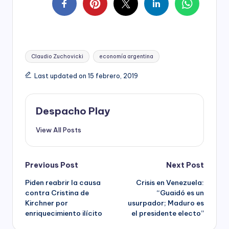
Tags:
Claudio Zuchovicki
economía argentina
Last updated on 15 febrero, 2019
Despacho Play
View All Posts
Post
Previous Post
Next Post
Piden reabrir la causa
Crisis en Venezuela:
navigation
contra Cristina de
“Guaidó es un
Kirchner por
usurpador; Maduro es
enriquecimiento ilícito
el presidente electo”