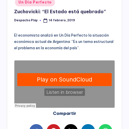
Posted
Un Día Perfecto
y
in
Zuchovicki: “El Estado está quebrado”
Despacho Play
14 febrero, 2019
Posted
by
El economista analizó en Un Día Perfecto la situación
económica actual de Argentina: “Es un tema estructural
el problema en la economía del país”.
Compartir