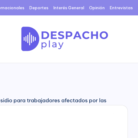
ernacionales
Deportes
Interés General
Opinión
Entrevistas
D
e
s
p
a
c