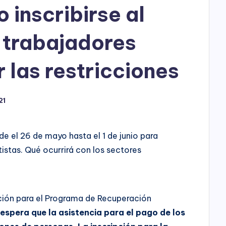
h
 inscribirse al
o
 trabajadores
P
l
 las restricciones
a
21
y
de el 26 de mayo hasta el 1 de junio para
stas. Qué ocurrirá con los sectores
ción para el Programa de Recuperación
 espera que la asistencia para el pago de los