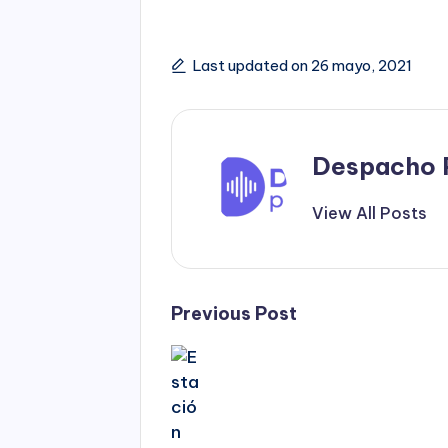
Last updated on 26 mayo, 2021
Despacho 
View All Posts
Post
Previous Post
navigation