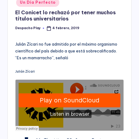
Posted
Un Día Perfecto
y
in
El Conicet lo rechazó por tener muchos
títulos universitarios
Despacho Play
4 febrero, 2019
Posted
by
Julián Zícari no fue admitido por el máximo organismo
científico del país debido a que está sobrecalificado.
“Es un mamarracho”, señaló
Julián Zícari