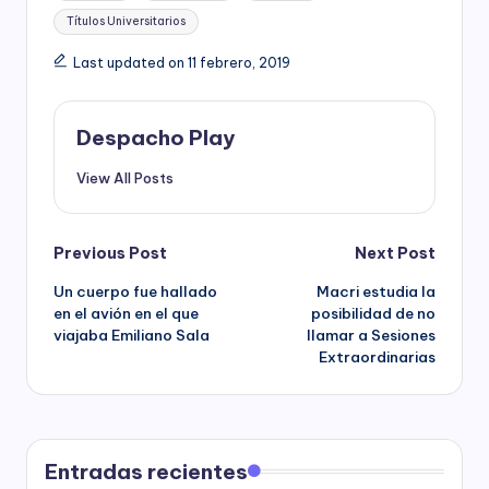
Títulos Universitarios
Last updated on 11 febrero, 2019
Despacho Play
View All Posts
Post
Previous Post
Next Post
Un cuerpo fue hallado
Macri estudia la
navigation
en el avión en el que
posibilidad de no
viajaba Emiliano Sala
llamar a Sesiones
Extraordinarias
Entradas recientes