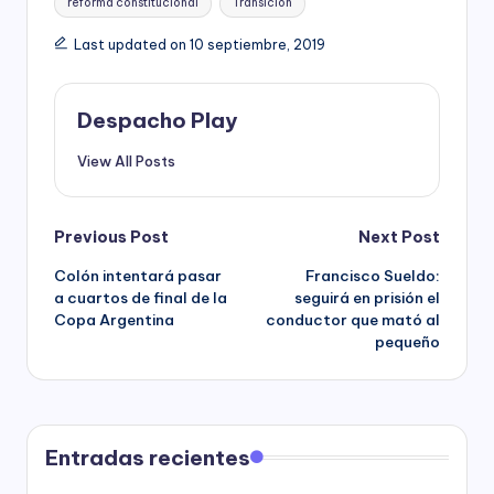
reforma constitucional
Transición
Last updated on 10 septiembre, 2019
Despacho Play
View All Posts
Post
Previous Post
Next Post
Colón intentará pasar
Francisco Sueldo:
navigation
a cuartos de final de la
seguirá en prisión el
Copa Argentina
conductor que mató al
pequeño
Entradas recientes