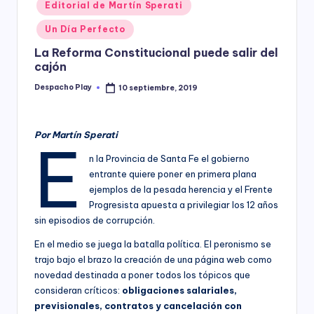
Posted
Editorial de Martín Sperati
y
in
Un Día Perfecto
La Reforma Constitucional puede salir del
cajón
Despacho Play
10 septiembre, 2019
Posted
by
Por Martín Sperati
E
n la Provincia de Santa Fe el gobierno
entrante quiere poner en primera plana
ejemplos de la pesada herencia y el Frente
Progresista apuesta a privilegiar los 12 años
sin episodios de corrupción.
En el medio se juega la batalla política. El peronismo se
trajo bajo el brazo la creación de una página web como
novedad destinada a poner todos los tópicos que
consideran críticos:
obligaciones salariales,
previsionales, contratos y cancelación con