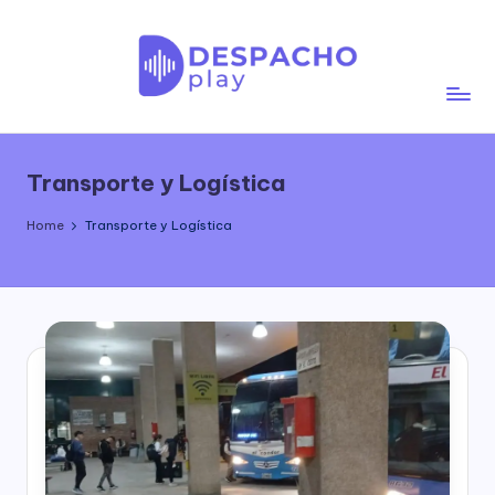
Skip
to
content
D
e
Transporte y Logística
s
p
Home
Transporte y Logística
a
c
h
o
P
l
a