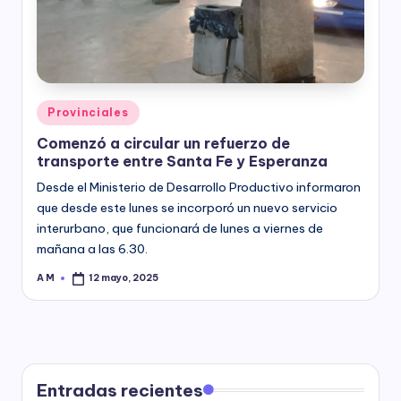
y
Posted
Provinciales
in
Comenzó a circular un refuerzo de
transporte entre Santa Fe y Esperanza
Desde el Ministerio de Desarrollo Productivo informaron
que desde este lunes se incorporó un nuevo servicio
interurbano, que funcionará de lunes a viernes de
mañana a las 6.30.
A M
12 mayo, 2025
Posted
by
Entradas recientes