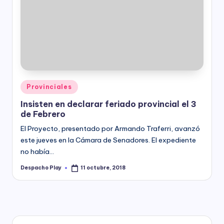
Posted
Provinciales
in
Insisten en declarar feriado provincial el 3
de Febrero
El Proyecto, presentado por Armando Traferri, avanzó
este jueves en la Cámara de Senadores. El expediente
no había…
Despacho Play
11 octubre, 2018
Posted
by