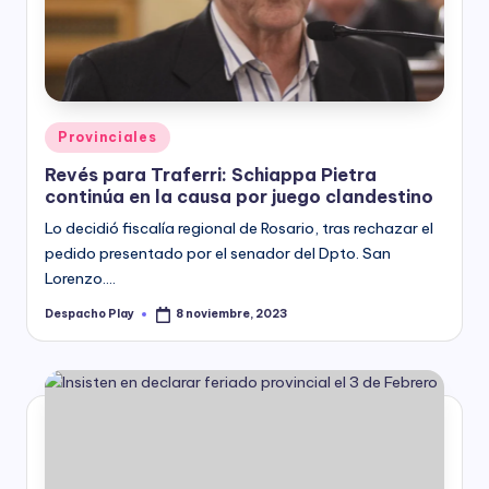
y
Posted
Provinciales
in
Revés para Traferri: Schiappa Pietra
continúa en la causa por juego clandestino
Lo decidió fiscalía regional de Rosario, tras rechazar el
pedido presentado por el senador del Dpto. San
Lorenzo.…
Despacho Play
8 noviembre, 2023
Posted
by