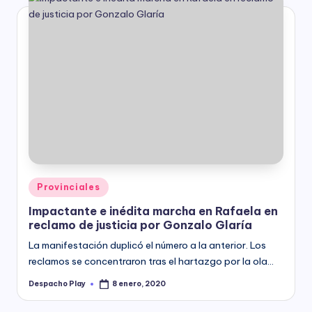
Posted
Provinciales
in
Impactante e inédita marcha en Rafaela en
reclamo de justicia por Gonzalo Glaría
La manifestación duplicó el número a la anterior. Los
reclamos se concentraron tras el hartazgo por la ola…
Despacho Play
8 enero, 2020
Posted
by