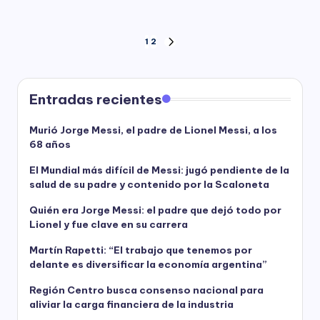
Paginación
1
2
NEXT
PAGE
de
entradas
Entradas recientes
Murió Jorge Messi, el padre de Lionel Messi, a los
68 años
El Mundial más difícil de Messi: jugó pendiente de la
salud de su padre y contenido por la Scaloneta
Quién era Jorge Messi: el padre que dejó todo por
Lionel y fue clave en su carrera
Martín Rapetti: “El trabajo que tenemos por
delante es diversificar la economía argentina”
Región Centro busca consenso nacional para
aliviar la carga financiera de la industria