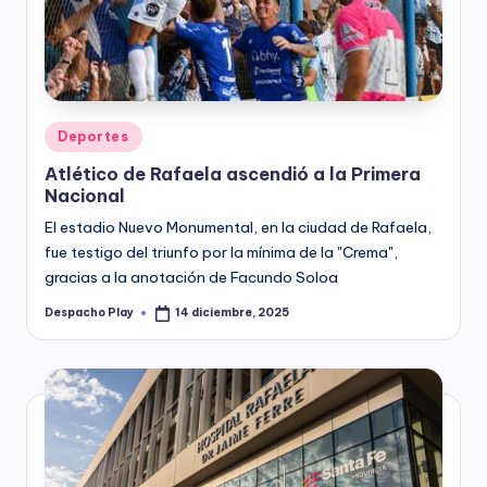
y
Posted
Deportes
in
Atlético de Rafaela ascendió a la Primera
Nacional
El estadio Nuevo Monumental, en la ciudad de Rafaela,
fue testigo del triunfo por la mínima de la "Crema",
gracias a la anotación de Facundo Soloa
Despacho Play
14 diciembre, 2025
Posted
by