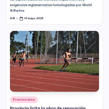
exigencias reglamentarias homologadas por World
Atlhetics.
A M
10 mayo, 2025
Posted
by
Posted
Provinciales
in
Provincia licita la obra de renovación