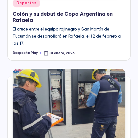
Posted
Deportes
in
Colón y su debut de Copa Argentina en
Rafaela
El cruce entre el equipo rojinegro y San Martín de
Tucumán se desarrollará en Rafaela, el 12 de febrero a
las 17.
Despacho Play
31 enero, 2025
Posted
by