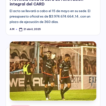
integral del CARD
El acto se llevará a cabo el 15 de mayo en su sede. El
presupuesto oficial es de $3.974.674.664,14, con un
plazo de ejecución de 360 días.
A M
21 abril, 2025
Posted
by