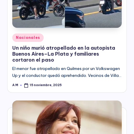
y
Posted
Nacionales
in
Un niño murió atropellado en la autopista
Buenos Aires–La Plata y familiares
cortaron el paso
El menor fue atropellado en Quilmes por un Volkswagen
Up y el conductor quedó aprehendido. Vecinos de Villa…
A M
15 noviembre, 2025
Posted
by