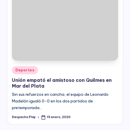
Posted
Deportes
in
Unión empató el amistoso con Quilmes en
Mar del Plata
Sin sus refuerzos en cancha, el equipo de Leonardo
Madelón igualó 0-0 en los dos partidos de
pretemporada…
Despacho Play
15 enero, 2020
Posted
by