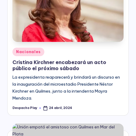
Posted
Nacionales
in
Cristina Kirchner encabezará un acto
público el próximo sábado
La expresidenta reaparecerá y brindará un discurso en
la inauguración del microestadio Presidente Néstor
Kirchner en Quilmes, junto a la intendenta Mayra
Mendoza.
Despacho Play
24 abril, 2024
Posted
by