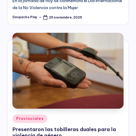
En la jornada de hoy se conmemora el Día Internacional
de la No Violencia contra la Mujer
Despacho Play
25 noviembre, 2025
Posted
by
Posted
Provinciales
in
Presentaron las tobilleras duales para la
violencia de género