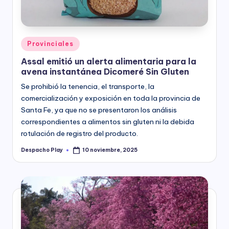
Posted
Provinciales
in
Assal emitió un alerta alimentaria para la
avena instantánea Dicomeré Sin Gluten
Se prohibió la tenencia, el transporte, la
comercialización y exposición en toda la provincia de
Santa Fe, ya que no se presentaron los análisis
correspondientes a alimentos sin gluten ni la debida
rotulación de registro del producto.
Despacho Play
10 noviembre, 2025
Posted
by