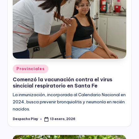
Posted
Provinciales
in
Comenzó la vacunación contra el virus
sincicial respiratorio en Santa Fe
La inmunización, incorporada al Calendario Nacional en
2024, busca prevenir bronquiolitis y neumonía en recién
nacidos.
Despacho Play
13 enero, 2026
Posted
by