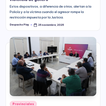
Estos dispositivos, a diferencia de otros, alertan a la
Policía y a la víctima cuando el agresor rompe la
restricción impuesta por la Justicia.
Despacho Play
25 noviembre, 2025
Posted
by
Posted
Provinciales