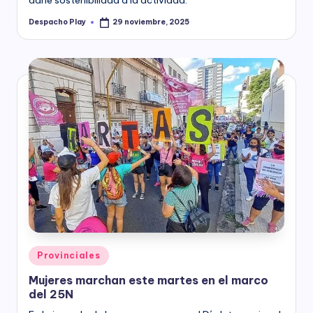
Despacho Play
29 noviembre, 2025
Posted
by
Posted
Provinciales
in
Mujeres marchan este martes en el marco
del 25N