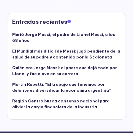
NEXT
PAGE
de
entradas
Entradas recientes
Murió Jorge Messi, el padre de Lionel Messi, a los
68 años
El Mundial más difícil de Messi: jugó pendiente de la
salud de su padre y contenido por la Scaloneta
Quién era Jorge Messi: el padre que dejó todo por
Lionel y fue clave en su carrera
Martín Rapetti: “El trabajo que tenemos por
delante es diversificar la economía argentina”
Región Centro busca consenso nacional para
aliviar la carga financiera de la industria