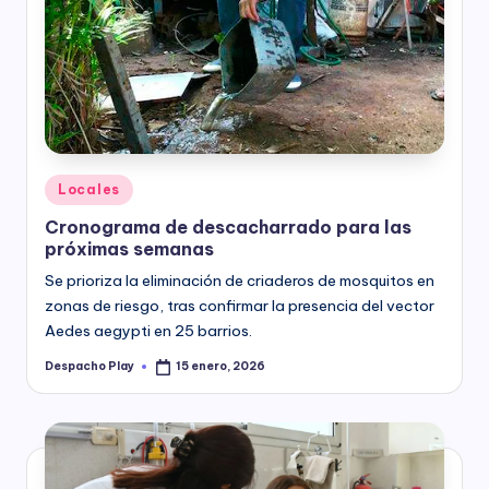
Posted
Locales
in
Cronograma de descacharrado para las
próximas semanas
Se prioriza la eliminación de criaderos de mosquitos en
zonas de riesgo, tras confirmar la presencia del vector
Aedes aegypti en 25 barrios.
Despacho Play
15 enero, 2026
Posted
by