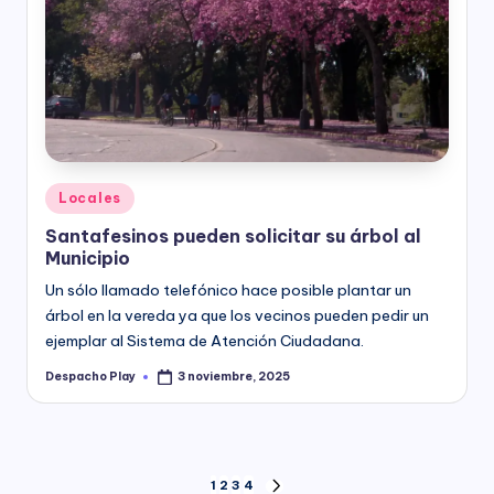
Posted
Locales
in
Santafesinos pueden solicitar su árbol al
Municipio
Un sólo llamado telefónico hace posible plantar un
árbol en la vereda ya que los vecinos pueden pedir un
ejemplar al Sistema de Atención Ciudadana.
Despacho Play
3 noviembre, 2025
Posted
by
Paginación
1
2
3
4