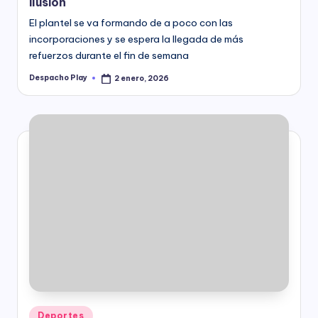
ilusión
El plantel se va formando de a poco con las
incorporaciones y se espera la llegada de más
refuerzos durante el fin de semana
Despacho Play
2 enero, 2026
Posted
by
Posted
Deportes