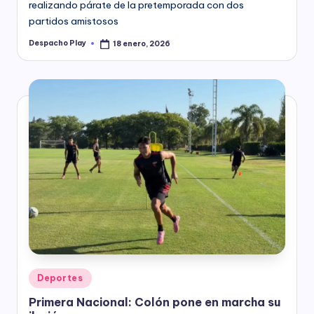
realizando párate de la pretemporada con dos
partidos amistosos
Despacho Play
18 enero, 2026
Posted
by
Posted
Deportes
in
Primera Nacional: Colón pone en marcha su