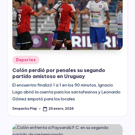
Posted
Deportes
in
Colón perdió por penales su segundo
partido amistoso en Uruguay
El encuentro finalizó 1 a 1 en los 90 minutos, Ignacio
Lago abrió la cuenta para los santafesinos y Leonardo
Gómez empató para los locales
Despacho Play
23 enero, 2026
Posted
by