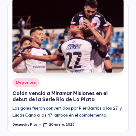
Posted
Deportes
in
Colón venció a Miramar Misiones en el
debut de la Serie Río de La Plata
Los goles fueron convertidos por Pier Barrios a los 27’ y
Lucas Cano a los 47, ambos en el complemento.
Despacho Play
20 enero, 2026
Posted
by