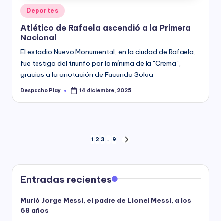
Posted
Deportes
in
Atlético de Rafaela ascendió a la Primera
Nacional
El estadio Nuevo Monumental, en la ciudad de Rafaela,
fue testigo del triunfo por la mínima de la "Crema",
gracias a la anotación de Facundo Soloa
Despacho Play
14 diciembre, 2025
Posted
by
Paginación
1
2
3
…
9
NEXT
PAGE
de
entradas
Entradas recientes
Murió Jorge Messi, el padre de Lionel Messi, a los
68 años