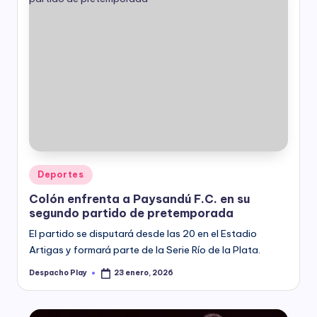
Posted
Deportes
in
Colón enfrenta a Paysandú F.C. en su
segundo partido de pretemporada
El partido se disputará desde las 20 en el Estadio
Artigas y formará parte de la Serie Río de la Plata.
Despacho Play
23 enero, 2026
Posted
by