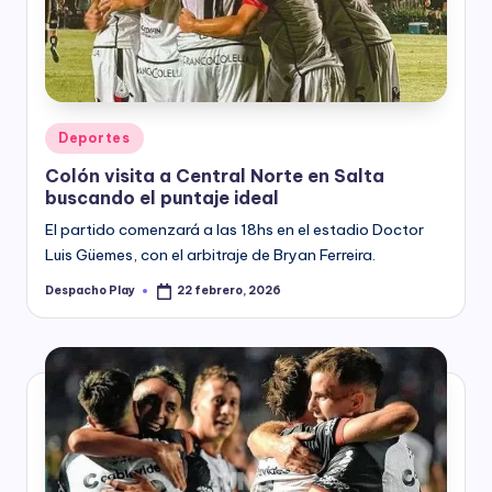
y
Posted
Deportes
in
Colón visita a Central Norte en Salta
buscando el puntaje ideal
El partido comenzará a las 18hs en el estadio Doctor
Luis Güemes, con el arbitraje de Bryan Ferreira.
Despacho Play
22 febrero, 2026
Posted
by