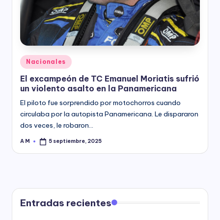
y
Posted
Nacionales
in
El excampeón de TC Emanuel Moriatis sufrió
un violento asalto en la Panamericana
El piloto fue sorprendido por motochorros cuando
circulaba por la autopista Panamericana. Le dispararon
dos veces, le robaron…
A M
5 septiembre, 2025
Posted
by
Entradas recientes