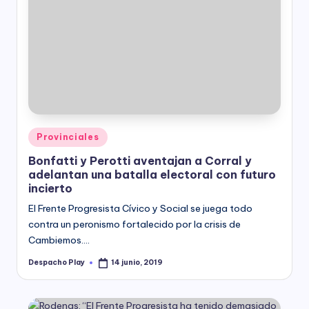
Posted
Provinciales
in
Bonfatti y Perotti aventajan a Corral y
adelantan una batalla electoral con futuro
incierto
El Frente Progresista Cívico y Social se juega todo
contra un peronismo fortalecido por la crisis de
Cambiemos.…
Despacho Play
14 junio, 2019
Posted
by