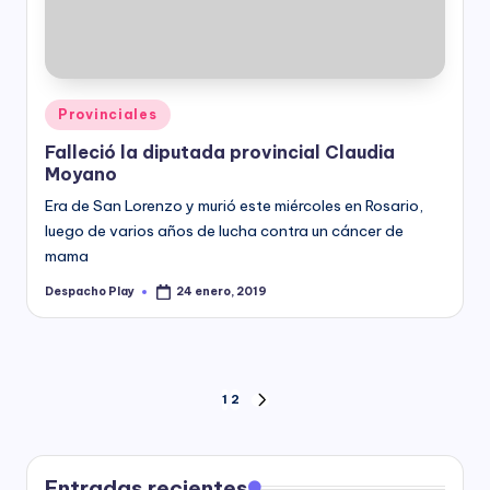
Posted
Provinciales
in
Falleció la diputada provincial Claudia
Moyano
Era de San Lorenzo y murió este miércoles en Rosario,
luego de varios años de lucha contra un cáncer de
mama
Despacho Play
24 enero, 2019
Posted
by
Paginación
1
2
NEXT
PAGE
de
Entradas recientes