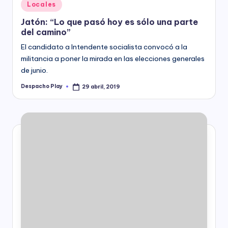
Posted
Locales
in
Jatón: “Lo que pasó hoy es sólo una parte
del camino”
El candidato a Intendente socialista convocó a la
militancia a poner la mirada en las elecciones generales
de junio.
Despacho Play
29 abril, 2019
Posted
by