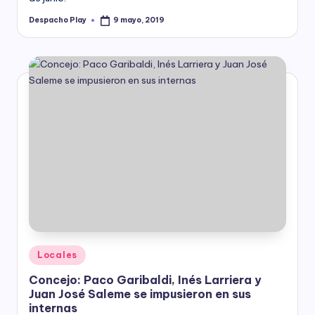
Despacho Play
9 mayo, 2019
Posted
by
Posted
Locales
in
Concejo: Paco Garibaldi, Inés Larriera y
Juan José Saleme se impusieron en sus
internas