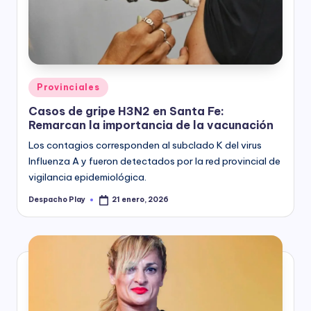
y
Posted
Provinciales
in
Casos de gripe H3N2 en Santa Fe:
Remarcan la importancia de la vacunación
Los contagios corresponden al subclado K del virus
Influenza A y fueron detectados por la red provincial de
vigilancia epidemiológica.
Despacho Play
21 enero, 2026
Posted
by