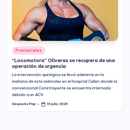
Posted
Provinciales
in
“Locomotora” Oliveras se recupera de una
operación de urgencia
La intervención quirúrgica se llevó adelante en la
mañana de este miércoles en el hospital Cullen donde la
convencional Constituyente se encuentra internada
debido a un ACV
Despacho Play
16 julio, 2025
Posted
by