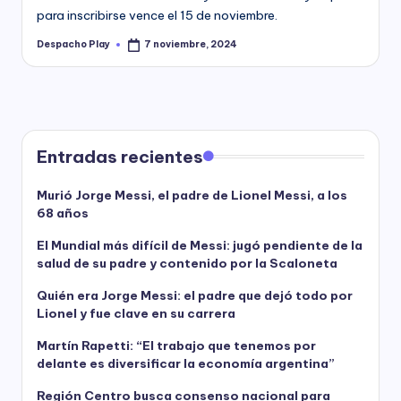
para inscribirse vence el 15 de noviembre.
Despacho Play
7 noviembre, 2024
Posted
by
Entradas recientes
Murió Jorge Messi, el padre de Lionel Messi, a los
68 años
El Mundial más difícil de Messi: jugó pendiente de la
salud de su padre y contenido por la Scaloneta
Quién era Jorge Messi: el padre que dejó todo por
Lionel y fue clave en su carrera
Martín Rapetti: “El trabajo que tenemos por
delante es diversificar la economía argentina”
Región Centro busca consenso nacional para