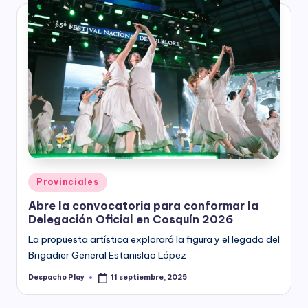
Posted
Provinciales
in
Abre la convocatoria para conformar la
Delegación Oficial en Cosquín 2026
La propuesta artística explorará la figura y el legado del
Brigadier General Estanislao López
Despacho Play
11 septiembre, 2025
Posted
by