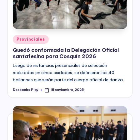
y
Posted
Provinciales
in
Quedó conformada la Delegación Oficial
santafesina para Cosquín 2026
Luego de instancias presenciales de selección
realizadas en cinco ciudades, se definieron los 40
bailarines que serán parte del cuerpo oficial de danza.
Despacho Play
15 noviembre, 2025
Posted
by