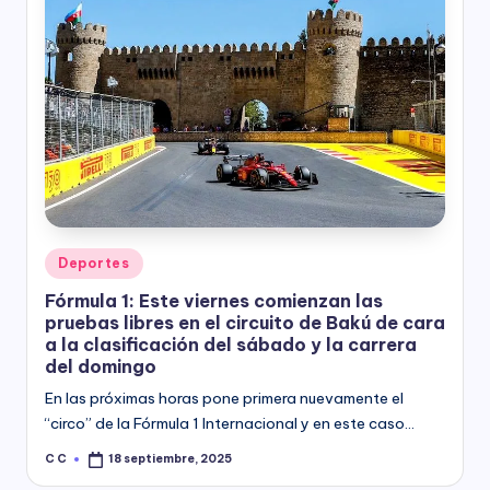
Posted
Deportes
in
Fórmula 1: Este viernes comienzan las
pruebas libres en el circuito de Bakú de cara
a la clasificación del sábado y la carrera
del domingo
En las próximas horas pone primera nuevamente el
“circo” de la Fórmula 1 Internacional y en este caso…
C C
18 septiembre, 2025
Posted
by