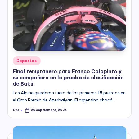
Posted
Deportes
in
Final tempranero para Franco Colapinto y
su compañero en la prueba de clasificación
de Bakú
Los Alpine quedaron fuera de los primeros 15 puestos en
el Gran Premio de Azerbaiyán. El argentino chocó…
C C
20 septiembre, 2025
Posted
by