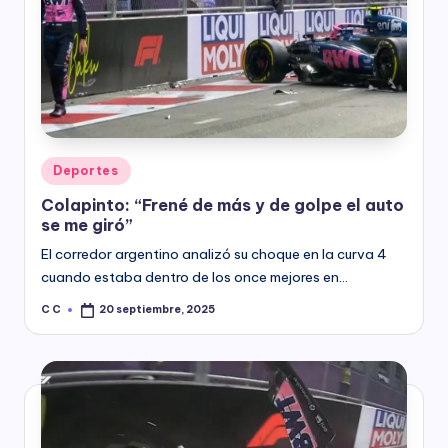
Posted
Deportes
in
Colapinto: “Frené de más y de golpe el auto
se me giró”
El corredor argentino analizó su choque en la curva 4
cuando estaba dentro de los once mejores en…
C C
20 septiembre, 2025
Posted
by