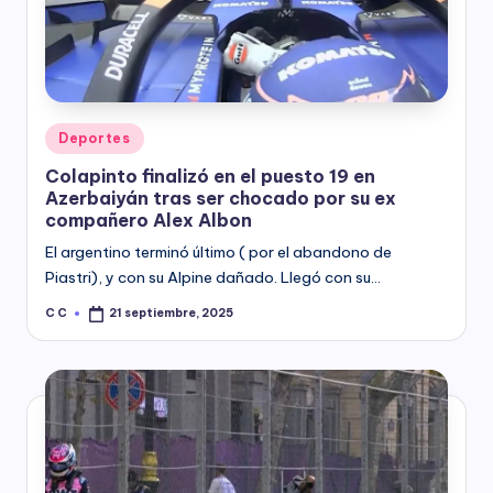
y
Posted
Deportes
in
Colapinto finalizó en el puesto 19 en
Azerbaiyán tras ser chocado por su ex
compañero Alex Albon
El argentino terminó último ( por el abandono de
Piastri), y con su Alpine dañado. Llegó con su…
C C
21 septiembre, 2025
Posted
by