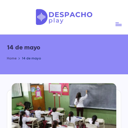
Skip
to
content
D
e
14 de mayo
s
p
Home
14 de mayo
a
c
h
o
P
l
a