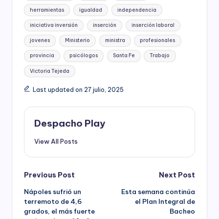
herramientas
igualdad
independencia
iniciativa inversión
inserción
inserción laboral
jovenes
Ministerio
ministra
profesionales
provincia
psicólogos
Santa Fe
Trabajo
Victoria Tejeda
Last updated on 27 julio, 2025
Despacho Play
View All Posts
Post
Previous Post
Next Post
Nápoles sufrió un
Esta semana continúa
navigation
terremoto de 4,6
el Plan Integral de
grados, el más fuerte
Bacheo