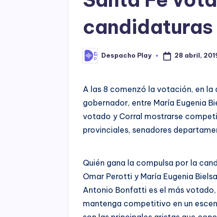
candidaturas 
28 abril, 201
Despacho Play
Posted
by
A las 8 comenzó la votación, en la q
gobernador, entre María Eugenia Bie
votado y Corral mostrarse competi
provinciales, senadores departame
Quién gana la compulsa por la cand
Omar Perotti y María Eugenia Bielsa,
Antonio Bonfatti es el más votado,
mantenga competitivo en un escenar
son las principales aristas que con