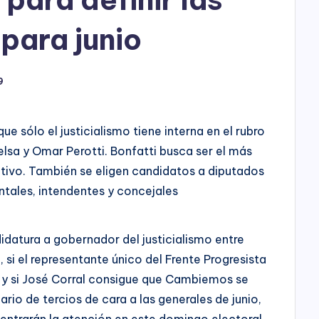
h
o
para junio
P
9
l
a
ue sólo el justicialismo tiene interna en el rubro
y
lsa y Omar Perotti. Bonfatti busca ser el más
tivo. También se eligen candidatos a diputados
ntales, intendentes y concejales
idatura a gobernador del justicialismo entre
 si el representante único del Frente Progresista
 y si José Corral consigue que Cambiemos se
io de tercios de cara a las generales de junio,
centrarán la atención en este domingo electoral