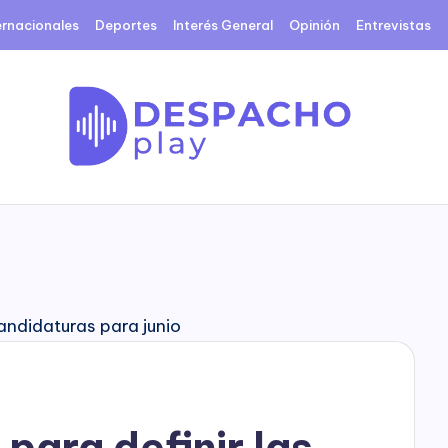
ernacionales
Deportes
Interés General
Opinión
Entrevistas
D
e
s
p
a
c
para definir las