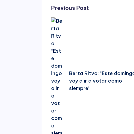
Post
Previous Post
navigation
Berta Ritvo: “Este doming
voy a ir a votar como
siempre”