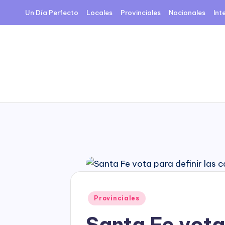
Un Día Perfecto
Locales
Provinciales
Nacionales
Int
Skip
to
content
Posted
Provinciales
in
Santa Fe vota 