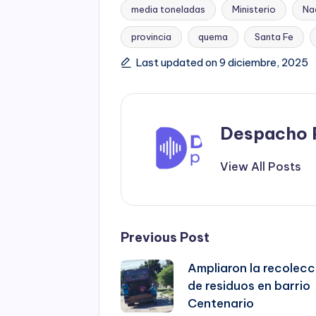
media toneladas
Ministerio
Na
Tags:
provincia
quema
Santa Fe
Last updated on 9 diciembre, 2025
Despacho 
View All Posts
Post
Previous Post
Ampliaron la recolecc
navigation
de residuos en barrio
Centenario