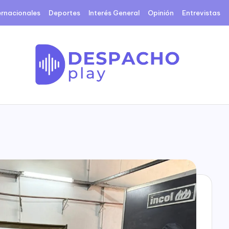
ernacionales
Deportes
Interés General
Opinión
Entrevistas
D
e
s
p
a
c