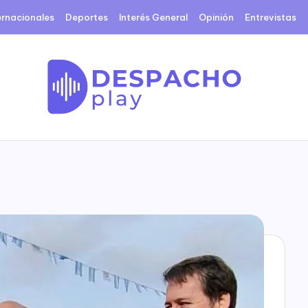
ernacionales
Deportes
Interés General
Opinión
Entrevistas
D
e
s
p
a
c