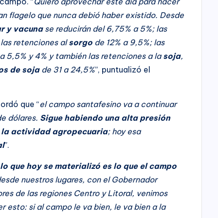
 campo. “
Quiero aprovechar este día para hacer
an flagelo que nunca debió haber existido. Desde
ar y vacuna
se reducirán del 6,75% a 5%; las
las retenciones al
sorgo
de 12% a 9,5%; las
a 5,5% y 4% y también las retenciones a la
soja
,
os de soja
de 31 a 24,5%
”, puntualizó el
cordó que “
el campo santafesino va a continuar
e dólares.
Sigue habiendo una alta presión
n la actividad agropecuaria
; hoy esa
al
”.
“
lo que hoy se materializó es lo que el campo
desde nuestros lugares, con el Gobernador
res de las regiones Centro y Litoral, venimos
esto: si al campo le va bien, le va bien a la