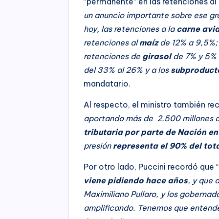
“permanente” en las retenciones al
un anuncio importante sobre ese gr
hoy, las retenciones a la
carne avi
retenciones al
maíz
de 12% a 9,5%; 
retenciones de
girasol
de 7% y 5% 
del 33% al 26% y a los
subproduct
mandatario.
Al respecto, el ministro también re
aportando más de 2.500 millones d
tributaria por parte de Nación e
presión
representa el 90% del tot
Por otro lado, Puccini recordó que 
viene pidiendo hace años
, y que 
Maximiliano Pullaro, y los gobernado
amplificando. Tenemos que entender 