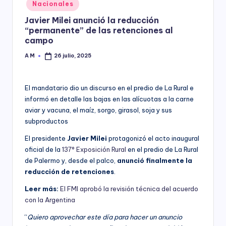
Posted
Nacionales
y
in
Javier Milei anunció la reducción
“permanente” de las retenciones al
campo
A M
26 julio, 2025
Posted
by
El mandatario dio un discurso en el predio de La Rural e
informó en detalle las bajas en las alícuotas a la carne
aviar y vacuna, el maíz, sorgo, girasol, soja y sus
subproductos
El presidente
Javier Milei
protagonizó el acto inaugural
oficial de la
137° Exposición Rural
en el predio de La Rural
de Palermo y, desde el palco,
anunció finalmente la
reducción de retenciones
.
Leer más:
El FMI aprobó la revisión técnica del acuerdo
con la Argentina
“
Quiero aprovechar este día para hacer un anuncio