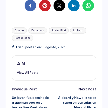
Tags:
Campo
Economía
Javier Milei
La Rural
Retenciones
Last updated on 10 agosto, 2025
A M
View All Posts
Post
Previous Post
Next Post
Un joven fue asesinado
Aldosivi y Newells no se
navigation
a quemarropa en el
sacaron ventajas en
barrio San Pantaleón
Mar del Plata