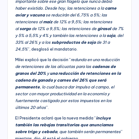
importante sobre ese gran flagelo que nunca debió
haber existido. Desde hoy, las retenciones a la
carne
aviar y vacuna
se reducirán del 6,75% a 5%; las
retenciones al
maíz
de 12% a 9,5%; las retenciones
al
sorgo
de 12% a 9,5%; las retenciones de
girasol
de 7%
y 5% a 5,5% y 4% y también las retenciones a la
soja
, del
33% al 26% y a los
subproductos de soja
de 31 a
24,5%
”, desglosó el mandatario.
Milei explicó que la decisión “
redunda en una reducción
de retenciones de las alícuotas para las
cadenas de
granos del 20%
y
una reducción de retenciones en la
cadena de ganado y carnes del 26% que será
permanente
, lo cual busca dar impulso al campo, el
sector con mayor productividad en la economía y
fuertemente castigado por estos impuestos en los
últimos 20 años
”.
El Presidente aclaró que la nueva medida “
incluye
también las rebajas transitorias que anunciamos
sobre trigo y cebada
, que también serán permanentes
”
mientras, dijo, él esté el gobierno.